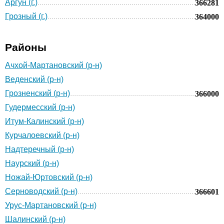
Аргун (г.)
366281
Грозный (г.)
364000
Районы
Ачхой-Мартановский (р-н)
Веденский (р-н)
Грозненский (р-н)
366000
Гудермесский (р-н)
Итум-Калинский (р-н)
Курчалоевский (р-н)
Надтеречный (р-н)
Наурский (р-н)
Ножай-Юртовский (р-н)
Серноводский (р-н)
366601
Урус-Мартановский (р-н)
Шалинский (р-н)