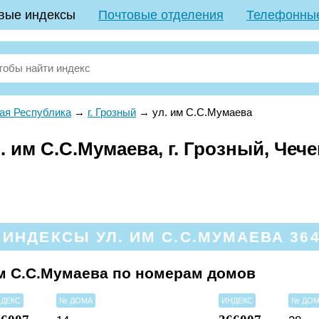
вые индексы
Почтовые отделения
Телефонны
ая Республика
→
г. Грозный
→
ул. им С.С.Мумаева
 им С.С.Мумаева, г. Грозный, Чеч
ИНДЕКСЫ УЛ. ИМ С.С.МУМАЕВА 3640
м С.С.Мумаева по номерам домов
ДЕКС
№ ДОМА
ИНДЕКС
№ ДО