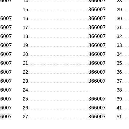
66007
366007
14
28
366007
15
29
66007
366007
16
30
66007
366007
17
31
66007
366007
18
32
66007
366007
19
33
66007
366007
20
34
66007
366007
21
35
66007
366007
22
36
66007
366007
23
37
66007
24
38
66007
366007
25
39
66007
366007
26
41
66007
366007
27
51