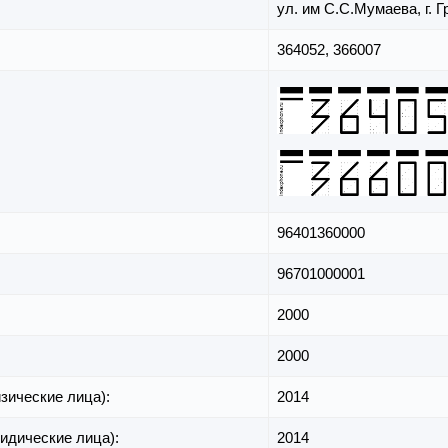
ул. им С.С.Мумаева,
г. 
364052, 366007
96401360000
96701000001
2000
2000
зические лица):
2014
идические лица):
2014