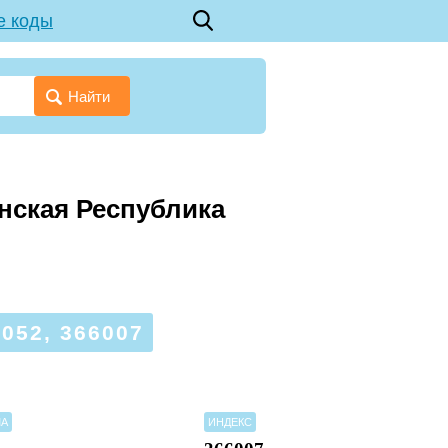
е коды
Найти
енская Республика
52, 366007
МА
ИНДЕКС