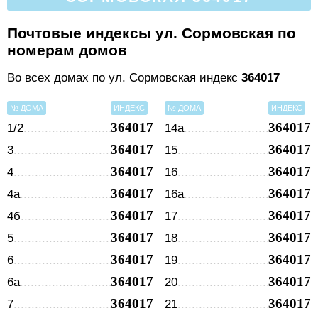
Почтовые индексы ул. Сормовская по
номерам домов
Во всех домах по ул. Сормовская индекс
364017
№ ДОМА
ИНДЕКС
№ ДОМА
ИНДЕКС
364017
364017
1/2
14а
364017
364017
3
15
364017
364017
4
16
364017
364017
4а
16а
364017
364017
4б
17
364017
364017
5
18
364017
364017
6
19
364017
364017
6а
20
364017
364017
7
21