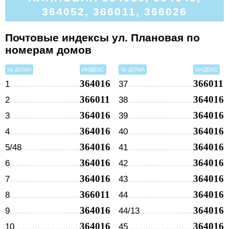
364052, 366011, 366026
Почтовые индексы ул. Плановая по
номерам домов
№ ДОМА
ИНДЕКС
№ ДОМА
ИНДЕКС
364016
366011
1
37
366011
364016
2
38
364016
364016
3
39
364016
364016
4
40
364016
364016
5/48
41
364016
364016
6
42
364016
364016
7
43
366011
364016
8
44
364016
364016
9
44/13
364016
364016
10
45