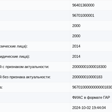
96401360000
96701000001
2000
2000
зические лица):
2014
идические лица):
2014
й с признаком актуальности:
20000001000018300
й без признака актуальности:
200000010000183
а:
9670100000000000183
ФИАС в формате ГАР
2024-10-02 19:44:04