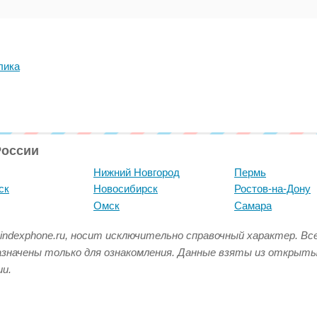
лика
России
Нижний Новгород
Пермь
ск
Новосибирск
Ростов-на-Дону
Омск
Самара
indexphone.ru, носит исключительно справочный характер. В
азначены только для ознакомления. Данные взяты из открыт
и.