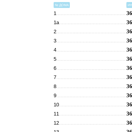
№ ДОМА
ИН
3
1
3
1а
3
2
3
3
3
4
3
5
3
6
3
7
3
8
3
9
3
10
3
11
3
12
3