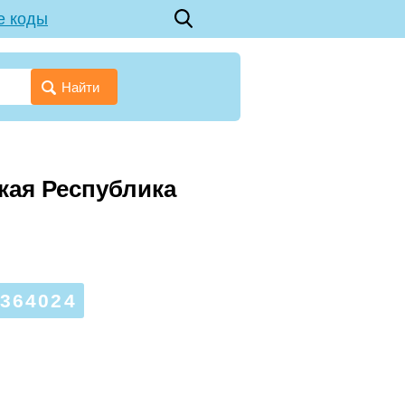
е коды
Найти
ская Республика
364024