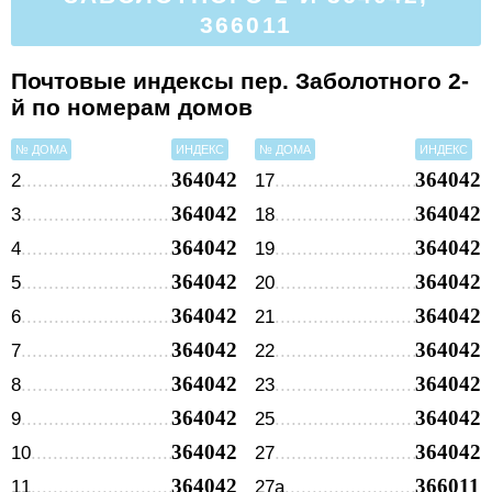
366011
Почтовые индексы пер. Заболотного 2-
й по номерам домов
№ ДОМА
ИНДЕКС
№ ДОМА
ИНДЕКС
364042
364042
2
17
364042
364042
3
18
364042
364042
4
19
364042
364042
5
20
364042
364042
6
21
364042
364042
7
22
364042
364042
8
23
364042
364042
9
25
364042
364042
10
27
364042
366011
11
27а