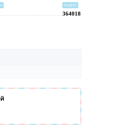
МА
ИНДЕКС
364018
-й