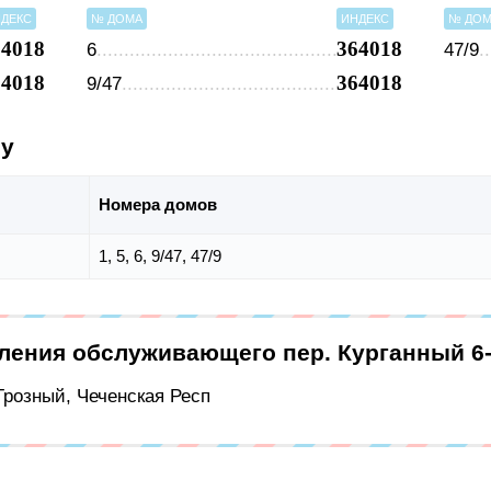
ДЕКС
№ ДОМА
ИНДЕКС
№ ДО
64018
364018
6
47/9
64018
364018
9/47
су
Номера домов
1, 5, 6, 9/47, 47/9
еления обслуживающего пер. Курганный 6
 Грозный, Чеченская Респ