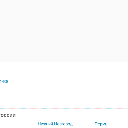
лика
России
Нижний Новгород
Пермь