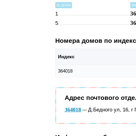
№ ДОМА
ИН
3
1
3
5
Номера домов по индек
Индекс
364018
Адрес почтового отд
364018
Д.Бедного ул, 16, г
—