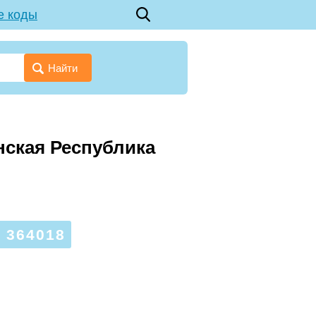
е коды
Найти
енская Республика
 364018