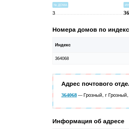
№ ДОМА
ИН
3
3
Номера домов по индек
Индекс
364068
Адрес почтового отд
364068
Грозный, г Грозный
—
Информация об адресе