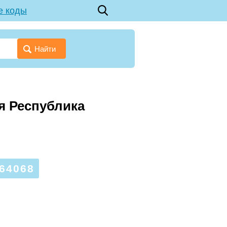
е коды
Найти
ая Республика
64068