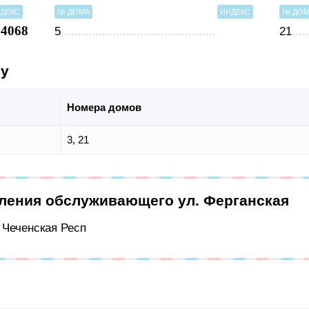
ДЕКС
№ ДОМА
ИНДЕКС
№ ДО
64068
5
21
су
Номера домов
3, 21
еления обслуживающего ул. Ферганская
, Чеченская Респ