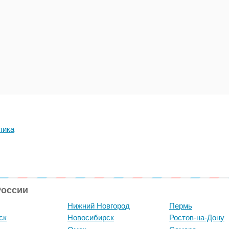
лика
России
Нижний Новгород
Пермь
ск
Новосибирск
Ростов-на-Дону