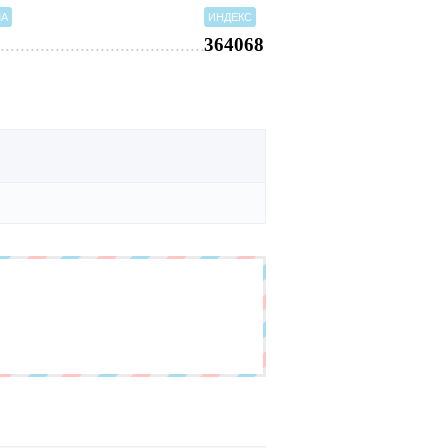
МА
ИНДЕКС
364068