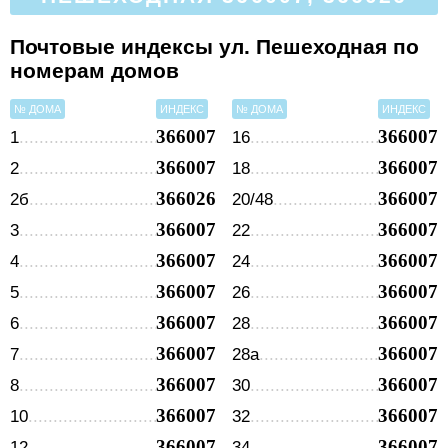
Почтовые индексы ул. Пешеходная по
номерам домов
№ ДОМА
ИНДЕКС
№ ДОМА
ИНДЕКС
366007
366007
1
16
366007
366007
2
18
366026
366007
2б
20/48
366007
366007
3
22
366007
366007
4
24
366007
366007
5
26
366007
366007
6
28
366007
366007
7
28а
366007
366007
8
30
366007
366007
10
32
366007
366007
12
34