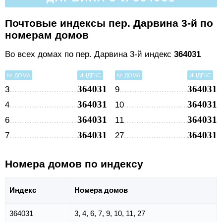
Почтовые индексы пер. Дарвина 3-й по
номерам домов
Во всех домах по пер. Дарвина 3-й индекс
364031
№ ДОМА
ИНДЕКС
№ ДОМА
ИНДЕКС
364031
364031
3
9
364031
364031
4
10
364031
364031
6
11
364031
364031
7
27
Номера домов по индексу
Индекс
Номера домов
364031
3, 4, 6, 7, 9, 10, 11, 27