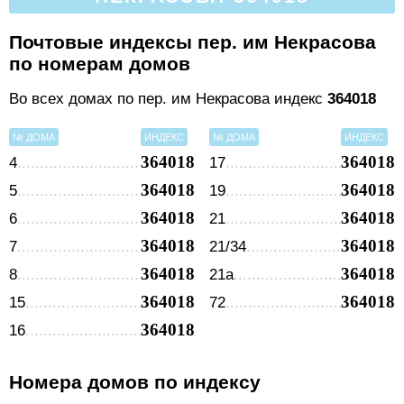
Почтовые индексы пер. им Некрасова
по номерам домов
Во всех домах по пер. им Некрасова индекс
364018
№ ДОМА
ИНДЕКС
№ ДОМА
ИНДЕКС
364018
364018
4
17
364018
364018
5
19
364018
364018
6
21
364018
364018
7
21/34
364018
364018
8
21а
364018
364018
15
72
364018
16
Номера домов по индексу