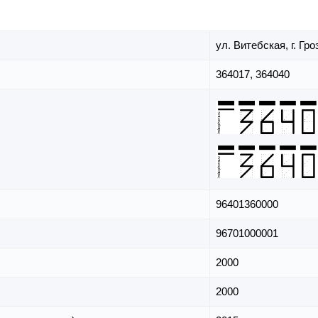
ул. Витебская,
г. Гр
364017, 364040
96401360000
96701000001
2000
2000