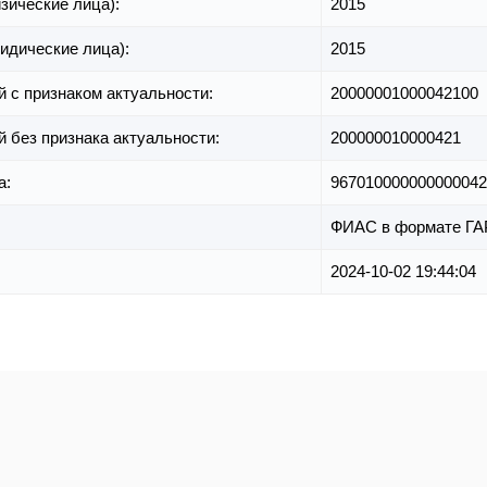
зические лица):
2015
идические лица):
2015
й с признаком актуальности:
20000001000042100
й без признака актуальности:
200000010000421
а:
967010000000000042
ФИАС в формате ГА
2024-10-02 19:44:04