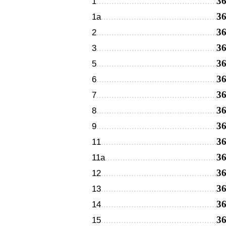
3
1
3
1а
3
2
3
3
3
5
3
6
3
7
3
8
3
9
3
11
3
11а
3
12
3
13
3
14
3
15