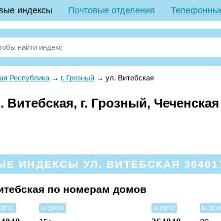
вые индексы
Почтовые отделения
Телефонны
ая Республика
→
г. Грозный
→
ул. Витебская
 Витебская, г. Грозный, Чеченска
Е ИНДЕКСЫ УЛ. ВИТЕБСКАЯ 364017
итебская по номерам домов
ДЕКС
№ ДОМА
ИНДЕКС
№ ДО