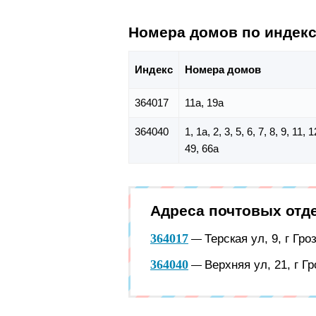
Номера домов по индек
Индекс
Номера домов
364017
11а, 19а
364040
1, 1а, 2, 3, 5, 6, 7, 8, 9, 11,
49, 66а
Адреса почтовых отд
364017
Терская ул, 9, г Гр
—
364040
Верхняя ул, 21, г Г
—