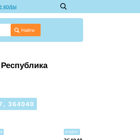
е коды
Найти
я Республика
, 364040
МА
ИНДЕКС