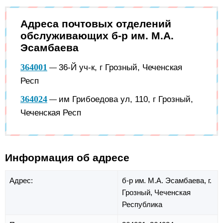
Адреса почтовых отделений
обслуживающих б-р им. М.А.
Эсамбаева
364001
36-Й уч-к, г Грозный, Чеченская
—
Респ
364024
им Грибоедова ул, 110, г Грозный,
—
Чеченская Респ
Информация об адресе
Адрес:
б-р им. М.А. Эсамбаева,
г.
Грозный,
Чеченская
Республика