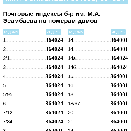
Почтовые индексы б-р им. М.А.
Эсамбаева по номерам домов
№ ДОМА
ИНДЕКС
№ ДОМА
ИНДЕКС
364024
364001
1
14
364024
364001
2
14
364024
364024
2/1
14а
364024
364024
3
14б
364024
364001
4
15
364024
364001
5
16
364024
364001
5/95
18
364024
364001
6
18/67
364024
364001
7/12
20
364024
364001
7/84
21
364001
364001
8
24