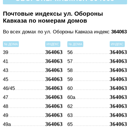
Почтовые индексы ул. Обороны
Кавказа по номерам домов
Во всех домах по ул. Обороны Кавказа индекс
364063
№ ДОМА
ИНДЕКС
№ ДОМА
ИНДЕКС
364063
364063
39
56
364063
364063
41
57
364063
364063
43
58
364063
364063
45
59
364063
364063
46/45
60
364063
364063
47
60а
364063
364063
48
62
364063
364063
49
63
364063
364063
49а
65