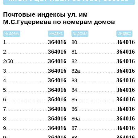
Почтовые индексы ул. им
М.С.Гуцериева по номерам домов
№ ДОМА
ИНДЕКС
№ ДОМА
ИНДЕКС
364016
364016
1
80
364016
364016
2
81
364016
364016
2/50
82
364016
364016
3
82а
364016
364016
4
83
364016
364016
5
84
364016
364016
6
85
364016
364016
7
86
364016
364016
8
86а
364016
364016
9
87
364016
364016
9а
88