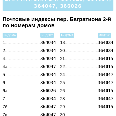
364047, 366026
Почтовые индексы пер. Багратиона 2-й
по номерам домов
№ ДОМА
ИНДЕКС
№ ДОМА
ИНДЕКС
364034
364034
1
18
364034
364034
2
20
364034
364015
4
21
364047
364015
4а
22
364034
364047
5
24
364034
364047
6
25
366026
364015
6а
26
364034
364047
7
28
364047
364015
7б
29
364047
7в
30