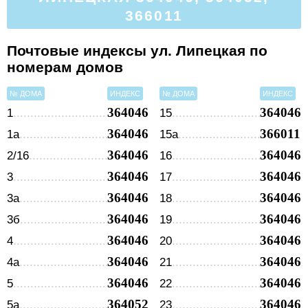
366011
Почтовые индексы ул. Липецкая по
номерам домов
№ ДОМА
ИНДЕКС
№ ДОМА
ИНДЕКС
364046
364046
1
15
364046
366011
1а
15а
364046
364046
2/16
16
364046
364046
3
17
364046
364046
3а
18
364046
364046
3б
19
364046
364046
4
20
364046
364046
4а
21
364046
364046
5
22
364052
364046
5а
23