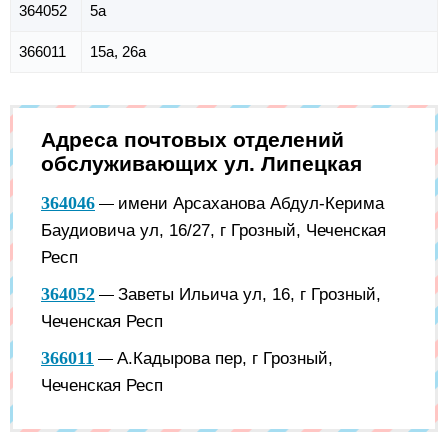
364052
5а
366011
15а, 26а
Адреса почтовых отделений
обслуживающих ул. Липецкая
364046
имени Арсаханова Абдул-Керима
—
Баудиовича ул, 16/27, г Грозный, Чеченская
Респ
364052
Заветы Ильича ул, 16, г Грозный,
—
Чеченская Респ
366011
А.Кадырова пер, г Грозный,
—
Чеченская Респ