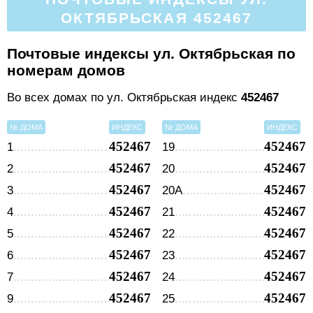
ОКТЯБРЬСКАЯ 452467
Почтовые индексы ул. Октябрьская по
номерам домов
Во всех домах по ул. Октябрьская индекс
452467
№ ДОМА
ИНДЕКС
№ ДОМА
ИНДЕКС
452467
452467
1
19
452467
452467
2
20
452467
452467
3
20А
452467
452467
4
21
452467
452467
5
22
452467
452467
6
23
452467
452467
7
24
452467
452467
9
25