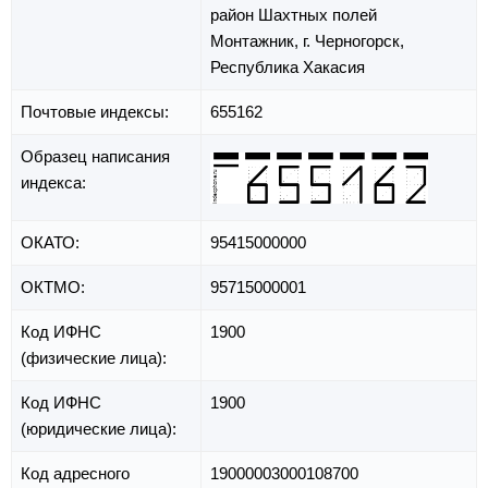
район Шахтных полей
Монтажник,
г. Черногорск,
Республика Хакасия
Почтовые индексы:
655162
Образец написания
индекса:
ОКАТО:
95415000000
ОКТМО:
95715000001
Код ИФНС
1900
(физические лица):
Код ИФНС
1900
(юридические лица):
Код адресного
19000003000108700