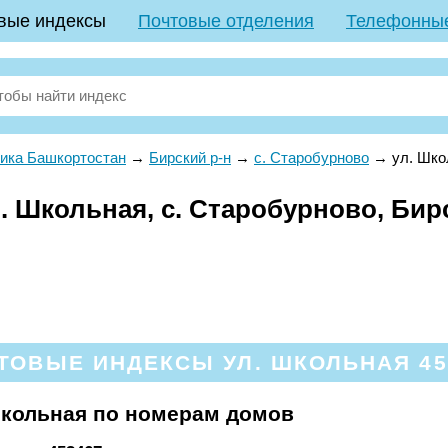
вые индексы
Почтовые отделения
Телефонны
ика Башкортостан
→
Бирский р-н
→
с. Старобурново
→
ул. Шко
 Школьная, с. Старобурново, Бирс
ТОВЫЕ ИНДЕКСЫ УЛ. ШКОЛЬНАЯ 45
Школьная по номерам домов