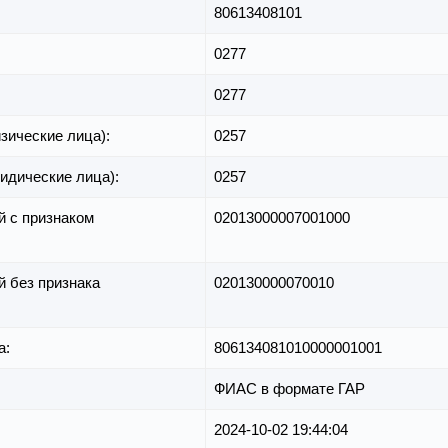
80613408101
0277
0277
зические лица):
0257
идические лица):
0257
й с признаком
02013000007001000
й без признака
020130000070010
а:
806134081010000001001
ФИАС в формате ГАР
2024-10-02 19:44:04