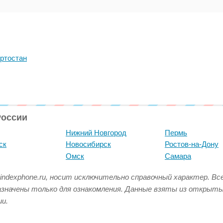
ртостан
России
Нижний Новгород
Пермь
ск
Новосибирск
Ростов-на-Дону
Омск
Самара
indexphone.ru, носит исключительно справочный характер. В
азначены только для ознакомления. Данные взяты из открыт
и.