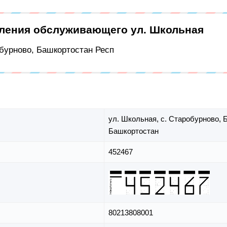
еления обслуживающего ул. Школьная
обурново, Башкортостан Респ
ул. Школьная,
с. Старобурново,
Б
Башкортостан
452467
80213808001