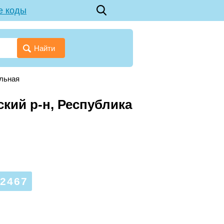
е коды
Найти
льная
кий р-н, Республика
2467