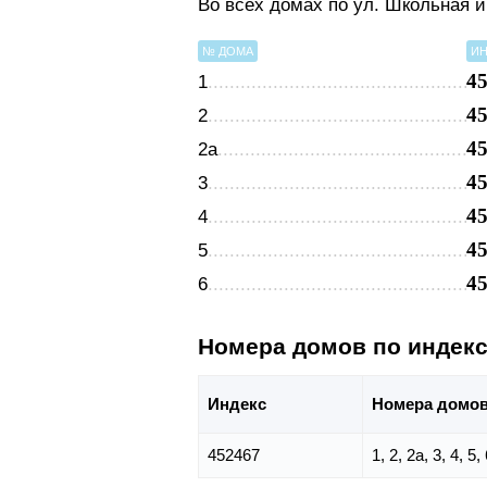
Во всех домах по ул. Школьная 
№ ДОМА
ИН
4
1
4
2
4
2а
4
3
4
4
4
5
4
6
Номера домов по индек
Индекс
Номера домо
452467
1, 2, 2а, 3, 4, 5,