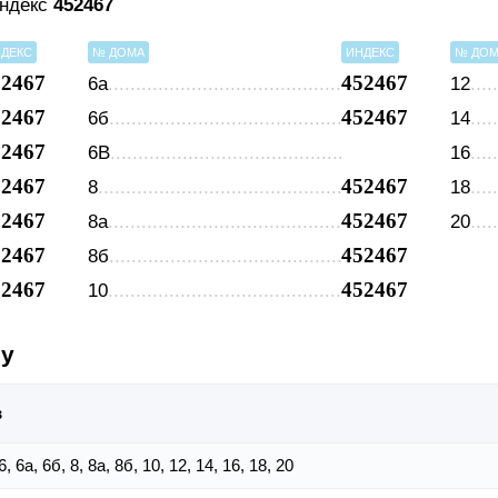
индекс
452467
ДЕКС
№ ДОМА
ИНДЕКС
№ ДО
52467
452467
6а
12
52467
452467
6б
14
52467
6В
16
52467
452467
8
18
52467
452467
8а
20
52467
452467
8б
52467
452467
10
су
в
 6, 6а, 6б, 8, 8а, 8б, 10, 12, 14, 16, 18, 20