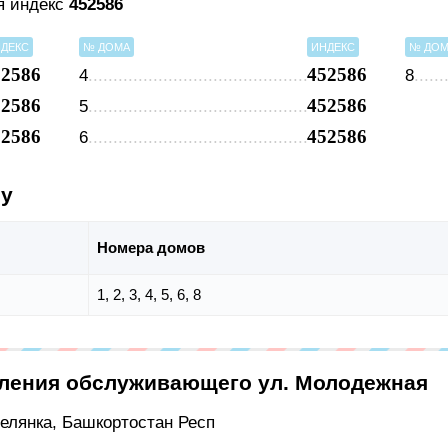
я индекс
452586
ДЕКС
№ ДОМА
ИНДЕКС
№ ДО
52586
452586
4
8
52586
452586
5
52586
452586
6
су
Номера домов
1, 2, 3, 4, 5, 6, 8
еления обслуживающего ул. Молодежная
Белянка, Башкортостан Респ