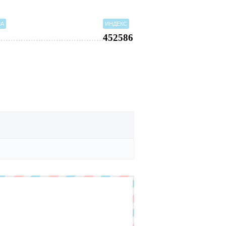
МА
ИНДЕКС
452586