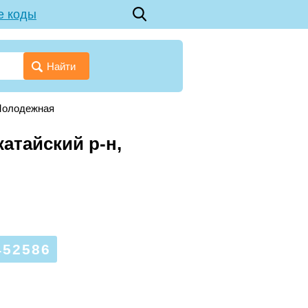
е коды
Найти
Молодежная
атайский р-н,
52586