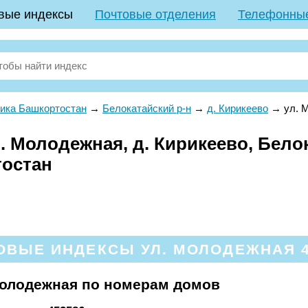
вые индексы
Почтовые отделения
Телефонны
ика Башкортостан
→
Белокатайский р-н
→
д. Кирикеево
→
ул. 
 Молодежная, д. Кирикеево, Белок
тостан
ОВЫЕ ИНДЕКСЫ УЛ. МОЛОДЕЖНАЯ 4
Молодежная по номерам домов