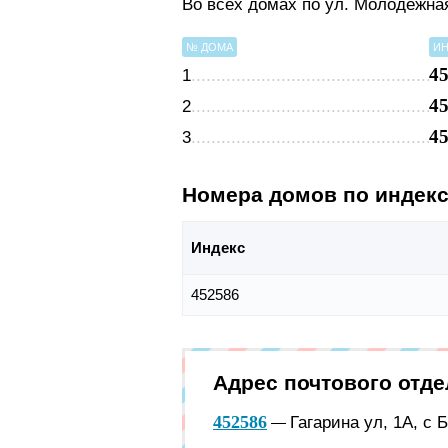
Во всех домах по ул. Молодежна
№ ДОМА
ИН
4
1
4
2
4
3
Номера домов по индек
Индекс
452586
Адрес почтового отд
452586
Гагарина ул, 1А, с 
—