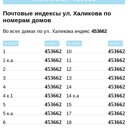
Почтовые индексы ул. Халикова по
номерам домов
Во всех домах по ул. Халикова индекс
453662
№ ДОМА
ИНДЕКС
№ ДОМА
ИНДЕКС
453662
453662
1
10
453662
453662
1 к.а
11
453662
453662
2
12
453662
453662
3
13
453662
453662
4
14
453662
453662
4 к.1
14 к.а
453662
453662
5
15
453662
453662
5 к.а
17
453662
453662
6
18