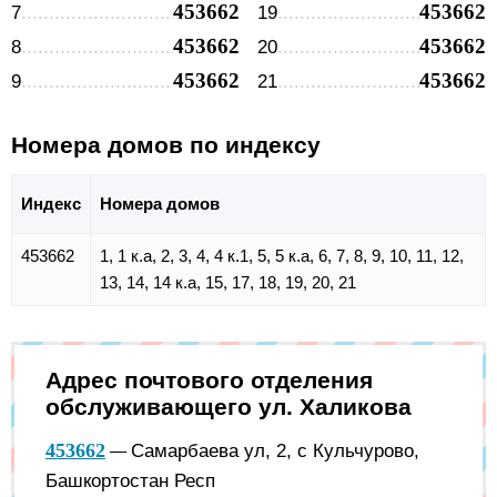
453662
453662
7
19
453662
453662
8
20
453662
453662
9
21
Номера домов по индексу
Индекс
Номера домов
453662
1, 1 к.а, 2, 3, 4, 4 к.1, 5, 5 к.а, 6, 7, 8, 9, 10, 11, 12,
13, 14, 14 к.а, 15, 17, 18, 19, 20, 21
Адрес почтового отделения
обслуживающего ул. Халикова
453662
Самарбаева ул, 2, с Кульчурово,
—
Башкортостан Респ