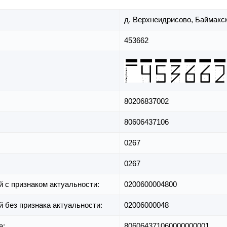
д. Верхнеидрисово,
Баймакск
453662
80206837002
80606437106
0267
0267
й с признаком актуальности:
0200600004800
й без признака актуальности:
02006000048
а:
806064371060000000001