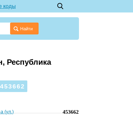
е коды
Найти
н, Республика
453662
453662
а (ул.)