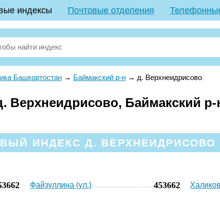
вые индексы
Почтовые отделения
Телефонны
ика Башкортостан
→
Баймакский р-н
→
д. Верхнеидрисово
. Верхнеидрисово, Баймакский р-
ВЫЙ ИНДЕКС Д. ВЕРХНЕИДРИСОВО 
53662
453662
Файзуллина (ул.)
Халиков