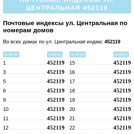
ЦЕНТРАЛЬНАЯ 452119
Почтовые индексы ул. Центральная по
номерам домов
Во всех домах по ул. Центральная индекс
452119
№ ДОМА
ИНДЕКС
№ ДОМА
ИНДЕКС
452119
452119
1
15
452119
452119
3
16
452119
452119
5
17
452119
452119
6
18
452119
452119
9
19
452119
452119
10
20
452119
452119
11
21
452119
452119
12
22