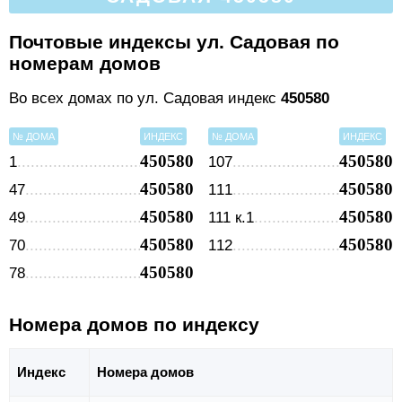
Почтовые индексы ул. Садовая по
номерам домов
Во всех домах по ул. Садовая индекс
450580
№ ДОМА
ИНДЕКС
№ ДОМА
ИНДЕКС
450580
450580
1
107
450580
450580
47
111
450580
450580
49
111 к.1
450580
450580
70
112
450580
78
Номера домов по индексу
Индекс
Номера домов