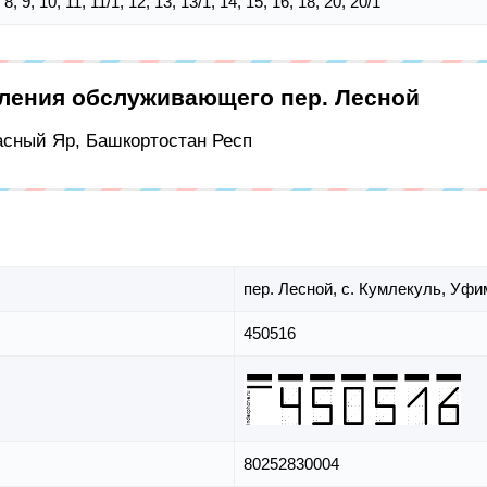
7, 8, 9, 10, 11, 11/1, 12, 13, 13/1, 14, 15, 16, 18, 20, 20/1
еления обслуживающего пер. Лесной
расный Яр, Башкортостан Респ
пер. Лесной,
с. Кумлекуль,
Уфим
450516
80252830004