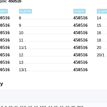
ндекс
450516
ДЕКС
№ ДОМА
ИНДЕКС
№ ДО
50516
450516
8
14
50516
450516
9
15
50516
450516
10
16
50516
450516
11
18
50516
450516
11/1
20
50516
450516
12
20/1
50516
450516
13
50516
450516
13/1
су