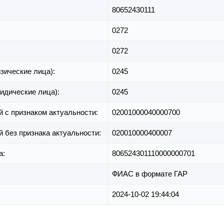
80652430111
0272
0272
зические лица):
0245
идические лица):
0245
й с признаком актуальности:
02001000040000700
й без признака актуальности:
020010000400007
а:
806524301110000000701
ФИАС в формате ГАР
2024-10-02 19:44:04