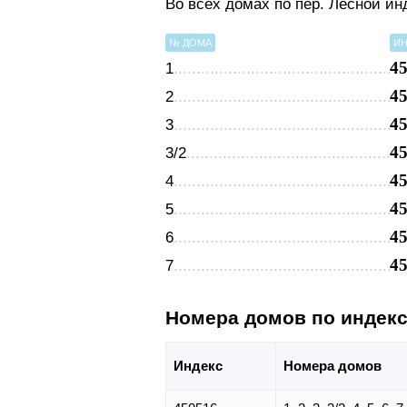
Во всех домах по пер. Лесной и
№ ДОМА
ИН
4
1
4
2
4
3
4
3/2
4
4
4
5
4
6
4
7
Номера домов по индек
Индекс
Номера домов