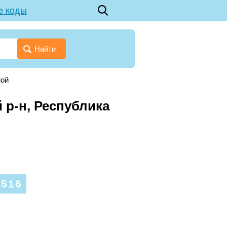
е коды
Найти
ной
 р-н, Республика
516