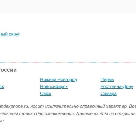
ный округ
России
Нижний Новгород
Пермь
ск
Новосибирск
Ростов-на-Дону
Омск
Самара
indexphone.ru, носит исключительно справочный характер. В
азначены только для ознакомления. Данные взяты из открыт
и.