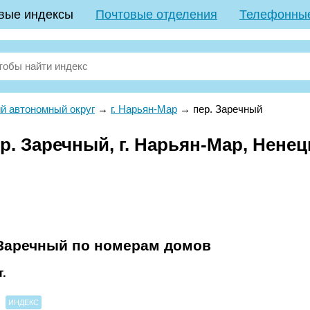
вые индексы
Почтовые отделения
Телефонны
й автономный округ
→
г. Нарьян-Мар
→
пер. Заречный
р. Заречный, г. Нарьян-Мар, Нене
 Заречный по номерам домов
.
ИНДЕКС