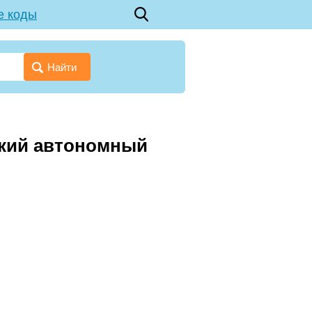
е коды
Найти
цкий автономный