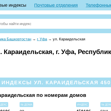
вые индексы
Почтовые отделения
Телефонны
ика Башкортостан
→
г. Уфа
→
ул. Караидельская
 Караидельская, г. Уфа, Республи
ИНДЕКСЫ УЛ. КАРАИДЕЛЬСКАЯ 4500
араидельская по номерам домов
ДЕКС
№ ДОМА
ИНДЕКС
№ ДО