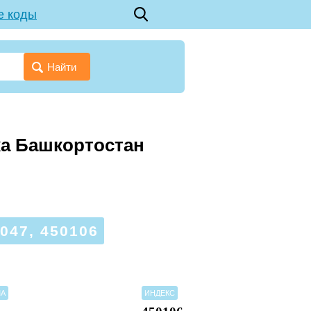
е коды
Найти
ка Башкортостан
47, 450106
МА
ИНДЕКС