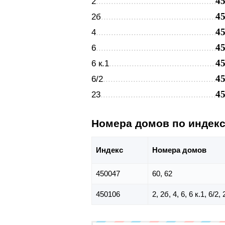
4
2
4
2б
4
4
4
6
4
6 к.1
4
6/2
4
23
Номера домов по индек
Индекс
Номера домов
450047
60, 62
450106
2, 2б, 4, 6, 6 к.1, 6/2,