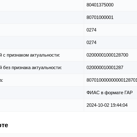
80401375000
80701000001
0274
0274
й с признаком актуальности:
02000001000128700
й без признака актуальности:
020000010001287
а:
80701000000000012870
ФИАС в формате ГАР
2024-10-02 19:44:04
рте