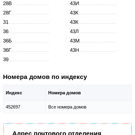
28В
43И
28Г
43К
31
43К
36
43Л
36Б
43М
36Г
43Н
39
Номера домов по индексу
Индекс
Номера домов
452697
Все номера домов
Адрес почтового отделения