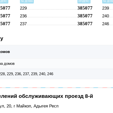
ДЕКС
№ ДОМА
ИНДЕКС
№ ДО
85077
385077
229
239
85077
385077
236
240
85077
385077
237
246
су
домов
ра домов
228, 229, 236, 237, 239, 240, 246
елений обслуживающих проезд 8-й
л, 20, г Майкоп, Адыгея Респ