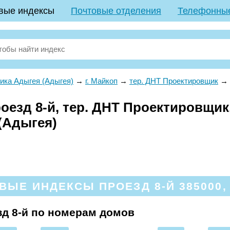
вые индексы
Почтовые отделения
Телефонны
ика Адыгея (Адыгея)
→
г. Майкоп
→
тер. ДНТ Проектировщик
→
езд 8-й, тер. ДНТ Проектировщик,
(Адыгея)
ВЫЕ ИНДЕКСЫ ПРОЕЗД 8-Й 385000, 
д 8-й по номерам домов