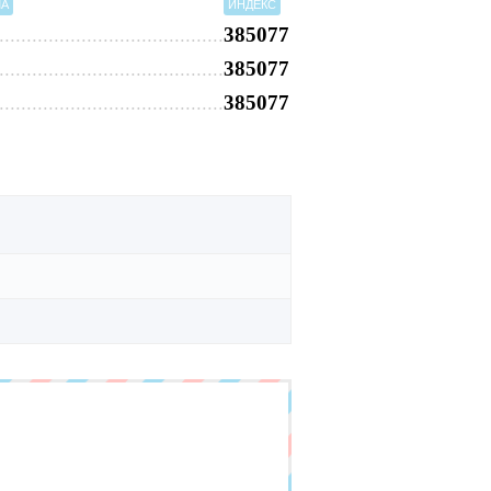
МА
ИНДЕКС
385077
385077
385077