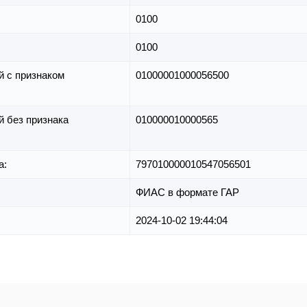
0100
0100
й с признаком
01000001000056500
й без признака
010000010000565
а:
797010000010547056501
ФИАС в формате ГАР
2024-10-02 19:44:04