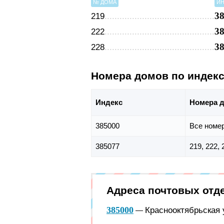
№ ДОМА
ИН
3
219
3
222
3
228
Номера домов по индек
Индекс
Номера 
385000
Все номе
385077
219, 222, 
Адреса почтовых отд
385000
Краснооктябрьская у
—