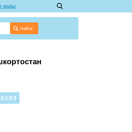
е коды
Найти
ашкортостан
0103