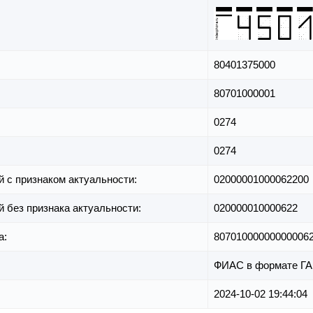
80401375000
80701000001
0274
0274
й с признаком актуальности:
02000001000062200
й без признака актуальности:
020000010000622
а:
80701000000000006
ФИАС в формате Г
2024-10-02 19:44:04