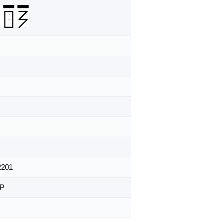
2201
АР