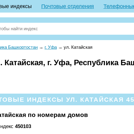
вые индексы
Почтовые отделения
Телефонны
ика Башкортостан
→
г. Уфа
→
ул. Катайская
 Катайская, г. Уфа, Республика Б
ТОВЫЕ ИНДЕКСЫ УЛ. КАТАЙСКАЯ 45
атайская по номерам домов
индекс
450103