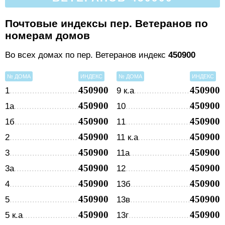
Почтовые индексы пер. Ветеранов по
номерам домов
Во всех домах по пер. Ветеранов индекс
450900
№ ДОМА
ИНДЕКС
№ ДОМА
ИНДЕКС
450900
450900
1
9 к.а
450900
450900
1а
10
450900
450900
1б
11
450900
450900
2
11 к.а
450900
450900
3
11а
450900
450900
3а
12
450900
450900
4
13б
450900
450900
5
13в
450900
450900
5 к.а
13г