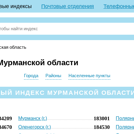
вые индексы
Почтовые отделения
Телефонны
кая область
Мурманской области
Города
Районы
Населенные пункты
ЫЙ ИНДЕКС МУРМАНСКОЙ ОБЛАСТИ
84209
183001
Мурманск (г.)
Полярны
84670
184530
Оленегорск (г.)
Полярны