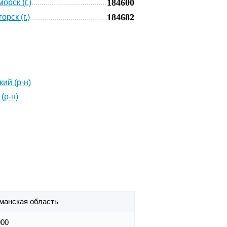
184600
орск (г.)
184682
рск (г.)
кий (р-н)
(р-н)
манская область
000