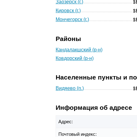
1
Заозерск (г.)
1
Кировск (г.)
1
Мончегорск (г.)
Районы
Кандалакшский (р-н)
Ковдорский (р-н)
Населенные пункты и п
1
Видяево (п.)
Информация об адресе
Адрес:
Почтовый индекс: