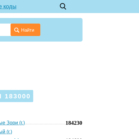
е коды
Найти
 183000
184230
е Зори (г.)
й (г.)