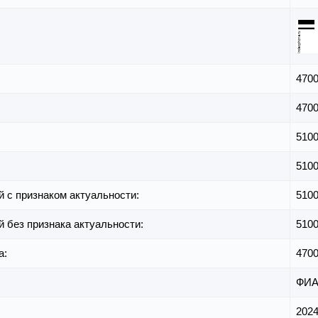
470
470
510
510
й с признаком актуальности:
510
й без признака актуальности:
510
а:
470
ФИА
2024