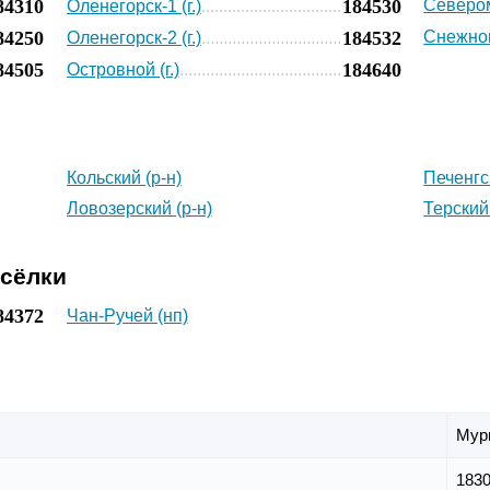
84310
184530
Севером
Оленегорск-1 (г.)
84250
184532
Снежного
Оленегорск-2 (г.)
84505
184640
Островной (г.)
Кольский (р-н)
Печенгс
Ловозерский (р-н)
Терский 
осёлки
84372
Чан-Ручей (нп)
Мур
183