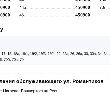
50900
450900
44а
70г
50900
450900
46
су
16, 17, 18, 18а, 19/1, 19/2, 19/3, 19/4, 22, 22а, 26, 26а, 30, 30а, 34, 34
6, 70б, 70в, 70г
еления обслуживающего ул. Романтиков
 с Нагаево, Башкортостан Респ