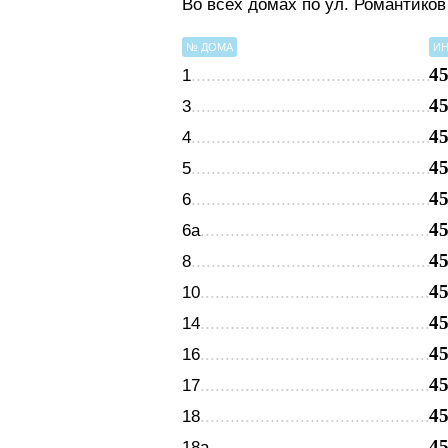
Во всех домах по ул. Романтико
№ ДОМА
ИН
4
1
4
3
4
4
4
5
4
6
4
6а
4
8
4
10
4
14
4
16
4
17
4
18
4
18а