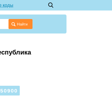
е коды
Найти
Республика
50900