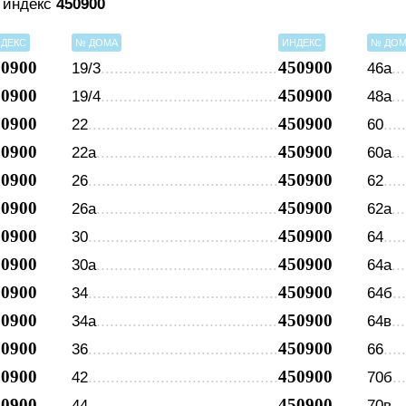
в индекс
450900
ДЕКС
№ ДОМА
ИНДЕКС
№ ДО
50900
450900
19/3
46а
50900
450900
19/4
48а
50900
450900
22
60
50900
450900
22а
60а
50900
450900
26
62
50900
450900
26а
62а
50900
450900
30
64
50900
450900
30а
64а
50900
450900
34
64б
50900
450900
34а
64в
50900
450900
36
66
50900
450900
42
70б
50900
450900
44
70в