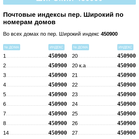
Почтовые индексы пер. Широкий по
номерам домов
Во всех домах по пер. Широкий индекс
450900
№ ДОМА
ИНДЕКС
№ ДОМА
ИНДЕКС
450900
450900
1
20
450900
450900
2
20 к.а
450900
450900
3
21
450900
450900
4
22
450900
450900
5
23
450900
450900
6
24
450900
450900
7
25
450900
450900
8
26
450900
450900
14
27