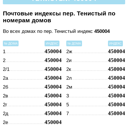
Почтовые индексы пер. Тенистый по
номерам домов
Во всех домах по пер. Тенистый индекс
450004
№ ДОМА
ИНДЕКС
№ ДОМА
ИНДЕКС
450004
450004
1
2ж
450004
450004
2
2и
450004
450004
2/1
2к
450004
450004
2а
2л
450004
450004
2б
2м
450004
450004
2в
3
450004
450004
2г
5
450004
450004
2д
7
450004
2е