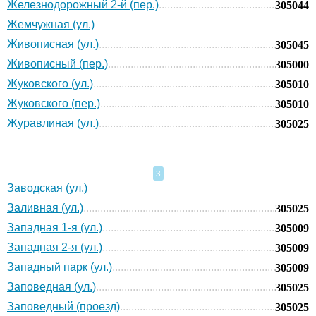
Железнодорожный 2-й (пер.)
305044
Жемчужная (ул.)
Живописная (ул.)
305045
Живописный (пер.)
305000
Жуковского (ул.)
305010
Жуковского (пер.)
305010
Журавлиная (ул.)
305025
З
Заводская (ул.)
Заливная (ул.)
305025
Западная 1-я (ул.)
305009
Западная 2-я (ул.)
305009
Западный парк (ул.)
305009
Заповедная (ул.)
305025
Заповедный (проезд)
305025