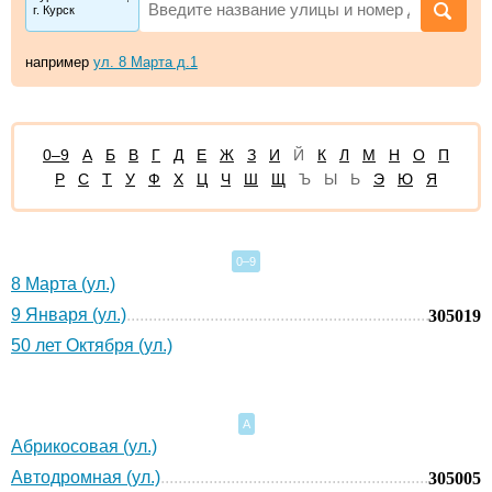
г. Курск
например
ул. 8 Марта д.1
0–9
А
Б
В
Г
Д
Е
Ж
З
И
Й
К
Л
М
Н
О
П
Р
С
Т
У
Ф
Х
Ц
Ч
Ш
Щ
Ъ
Ы
Ь
Э
Ю
Я
0–9
8 Марта (ул.)
9 Января (ул.)
305019
50 лет Октября (ул.)
А
Абрикосовая (ул.)
Автодромная (ул.)
305005