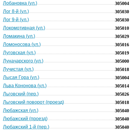
Лобановка (ул.)
305004
Лог 8-й (ул.)
305030
Лог 9-й (ул.)
305030
Локомотивная (ул.)
305010
Ломакина (ул.)
305029
Ломоносова (ул.)
305016
Луговская (ул.)
305019
Луначарского (ул.)
305000
Лучистая (ул.)
305018
Лысая Гора (ул.)
305004
Льва Кононова (ул.)
305014
Льговский (пер.)
305026
Льговский поворот (проезд)
305018
Любажская (ул.)
305040
Любажский (проезд)
305040
Любажский 1-й (пер.)
305040