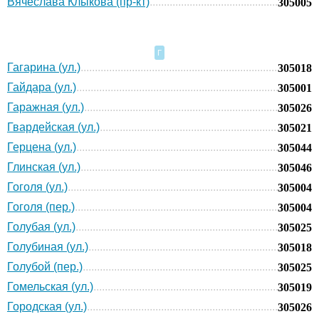
Вячеслава Клыкова (пр-кт)
305005
Г
Гагарина (ул.)
305018
Гайдара (ул.)
305001
Гаражная (ул.)
305026
Гвардейская (ул.)
305021
Герцена (ул.)
305044
Глинская (ул.)
305046
Гоголя (ул.)
305004
Гоголя (пер.)
305004
Голубая (ул.)
305025
Голубиная (ул.)
305018
Голубой (пер.)
305025
Гомельская (ул.)
305019
Городская (ул.)
305026