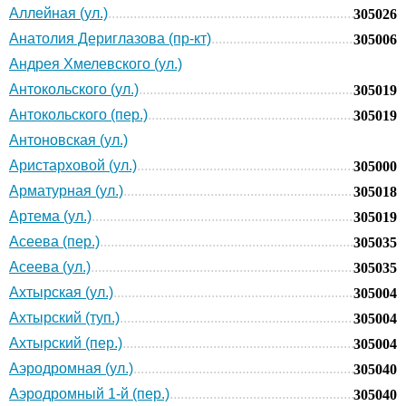
Аллейная (ул.)
305026
Анатолия Дериглазова (пр-кт)
305006
Андрея Хмелевского (ул.)
Антокольского (ул.)
305019
Антокольского (пер.)
305019
Антоновская (ул.)
Аристарховой (ул.)
305000
Арматурная (ул.)
305018
Артема (ул.)
305019
Асеева (пер.)
305035
Асеева (ул.)
305035
Ахтырская (ул.)
305004
Ахтырский (туп.)
305004
Ахтырский (пер.)
305004
Аэродромная (ул.)
305040
Аэродромный 1-й (пер.)
305040