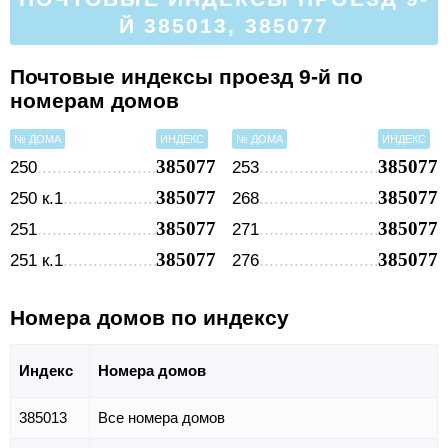
Й 385013, 385077
Почтовые индексы проезд 9-й по
номерам домов
№ ДОМА
ИНДЕКС
№ ДОМА
ИНДЕКС
385077
385077
250
253
385077
385077
250 к.1
268
385077
385077
251
271
385077
385077
251 к.1
276
Номера домов по индексу
Индекс
Номера домов
385013
Все номера домов