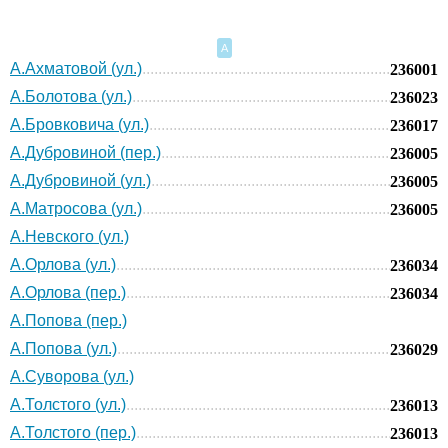
А
А.Ахматовой (ул.)
236001
А.Болотова (ул.)
236023
А.Бровковича (ул.)
236017
А.Дубровиной (пер.)
236005
А.Дубровиной (ул.)
236005
А.Матросова (ул.)
236005
А.Невского (ул.)
А.Орлова (ул.)
236034
А.Орлова (пер.)
236034
А.Попова (пер.)
А.Попова (ул.)
236029
А.Суворова (ул.)
А.Толстого (ул.)
236013
А.Толстого (пер.)
236013