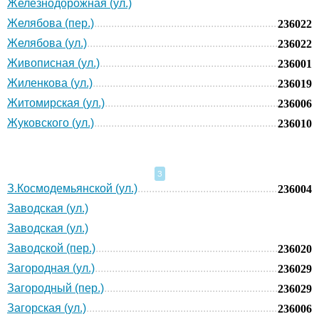
Железнодорожная (ул.)
Желябова (пер.)
236022
Желябова (ул.)
236022
Живописная (ул.)
236001
Жиленкова (ул.)
236019
Житомирская (ул.)
236006
Жуковского (ул.)
236010
З
З.Космодемьянской (ул.)
236004
Заводская (ул.)
Заводская (ул.)
Заводской (пер.)
236020
Загородная (ул.)
236029
Загородный (пер.)
236029
Загорская (ул.)
236006