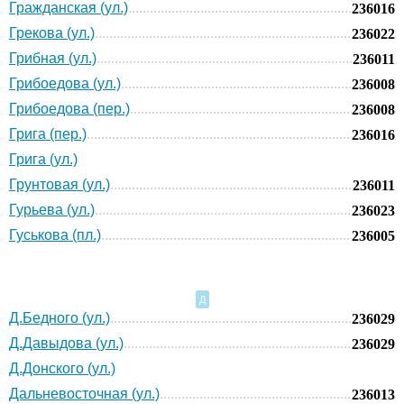
Гражданская (ул.)
236016
Грекова (ул.)
236022
Грибная (ул.)
236011
Грибоедова (ул.)
236008
Грибоедова (пер.)
236008
Грига (пер.)
236016
Грига (ул.)
Грунтовая (ул.)
236011
Гурьева (ул.)
236023
Гуськова (пл.)
236005
Д
Д.Бедного (ул.)
236029
Д.Давыдова (ул.)
236029
Д.Донского (ул.)
Дальневосточная (ул.)
236013