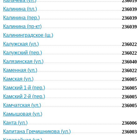
Калачева (ул.)
236019
Калинина (пл.)
236039
Калинина (пер.)
236039
Калинина (пр-кт)
236039
Калининградское (ш.)
Калужская (ул.)
236022
Калужский (пер.)
236022
Калязинская (ул.)
236040
Каменная (ул.)
236022
Камская (ул.)
236005
Камский 1-й (пер.)
236005
Камский 2-й (пер.)
236005
Камчатская (ул.)
236005
Камышовая (ул.)
Канта (ул.)
236006
Капитана Гречишникова (ул.)
236003