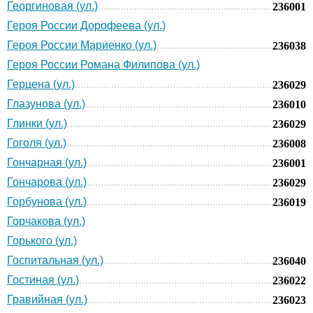
Георгиновая (ул.)
236001
Героя России Дорофеева (ул.)
Героя России Мариенко (ул.)
236038
Героя России Романа Филипова (ул.)
Герцена (ул.)
236029
Глазунова (ул.)
236010
Глинки (ул.)
236029
Гоголя (ул.)
236008
Гончарная (ул.)
236001
Гончарова (ул.)
236029
Горбунова (ул.)
236019
Горчакова (ул.)
Горького (ул.)
Госпитальная (ул.)
236040
Гостиная (ул.)
236022
Гравийная (ул.)
236023