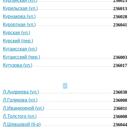
Курганская (ул.)
236023
Курильская (ул.)
236013
Курнакова (ул.)
236028
Курортная (ул.)
236041
Курская (ул.)
Курский (пер.)
Кутаисская (ул.)
Кутаисский (пер.)
236003
Кутузова (ул.)
236017
Л
Л.Андреева (ул.)
236038
Л.Голикова (ул.)
236008
Л.Иванихиной (ул.)
236011
Л.Толстого (ул.)
236008
Л.Шевцовой (б-р)
236044