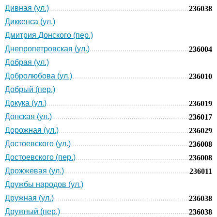
Дивная (ул.)
236038
Диккенса (ул.)
Дмитрия Донского (пер.)
Днепропетровская (ул.)
236004
Добрая (ул.)
Добролюбова (ул.)
236010
Добрый (пер.)
Докука (ул.)
236019
Донская (ул.)
236017
Дорожная (ул.)
236029
Достоевского (ул.)
236008
Достоевского (пер.)
236008
Дрожжевая (ул.)
236011
Дружбы народов (ул.)
Дружная (ул.)
236038
Дружный (пер.)
236038