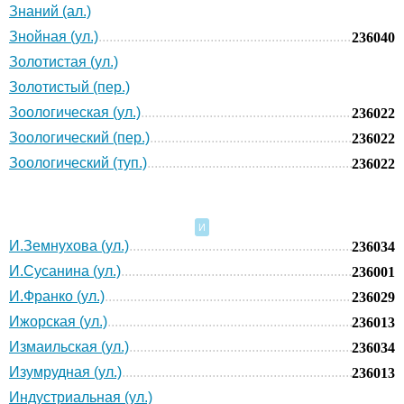
Знаний (ал.)
Знойная (ул.)
236040
Золотистая (ул.)
Золотистый (пер.)
Зоологическая (ул.)
236022
Зоологический (пер.)
236022
Зоологический (туп.)
236022
И
И.Земнухова (ул.)
236034
И.Сусанина (ул.)
236001
И.Франко (ул.)
236029
Ижорская (ул.)
236013
Измаильская (ул.)
236034
Изумрудная (ул.)
236013
Индустриальная (ул.)