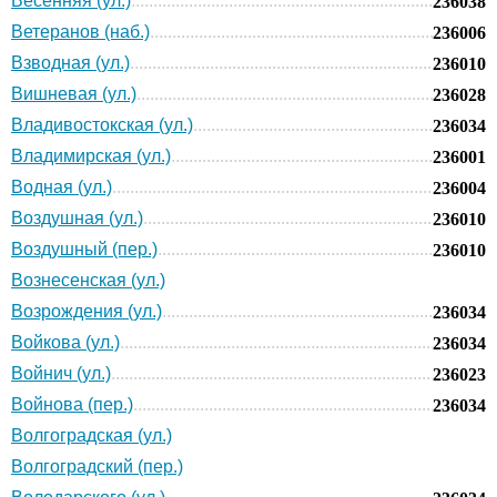
Весенняя (ул.)
236038
Ветеранов (наб.)
236006
Взводная (ул.)
236010
Вишневая (ул.)
236028
Владивостокская (ул.)
236034
Владимирская (ул.)
236001
Водная (ул.)
236004
Воздушная (ул.)
236010
Воздушный (пер.)
236010
Вознесенская (ул.)
Возрождения (ул.)
236034
Войкова (ул.)
236034
Войнич (ул.)
236023
Войнова (пер.)
236034
Волгоградская (ул.)
Волгоградский (пер.)