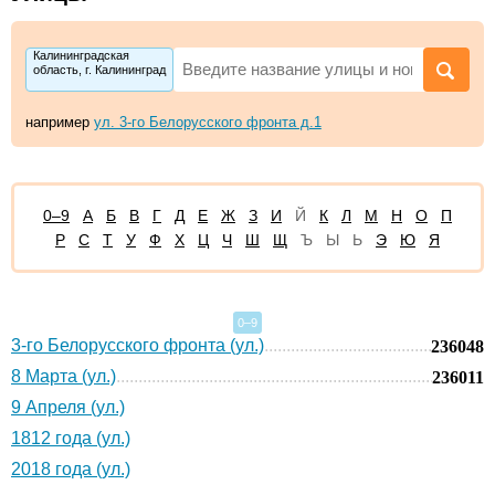
Калининградская
область, г. Калининград
например
ул. 3-го Белорусского фронта д.1
0–9
А
Б
В
Г
Д
Е
Ж
З
И
Й
К
Л
М
Н
О
П
Р
С
Т
У
Ф
Х
Ц
Ч
Ш
Щ
Ъ
Ы
Ь
Э
Ю
Я
0–9
3-го Белорусского фронта (ул.)
236048
8 Марта (ул.)
236011
9 Апреля (ул.)
1812 года (ул.)
2018 года (ул.)