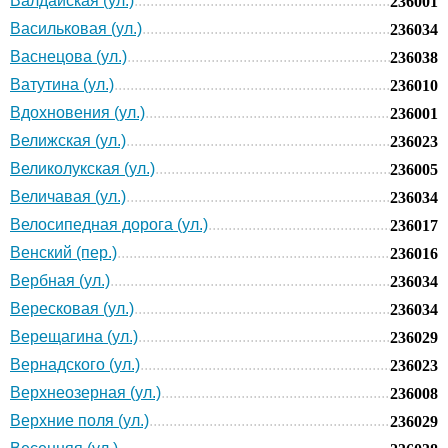
Валдайская (ул.)
236001
Васильковая (ул.)
236034
Васнецова (ул.)
236038
Ватутина (ул.)
236010
Вдохновения (ул.)
236001
Велижская (ул.)
236023
Великолукская (ул.)
236005
Величавая (ул.)
236034
Велосипедная дорога (ул.)
236017
Венский (пер.)
236016
Вербная (ул.)
236034
Вересковая (ул.)
236034
Верещагина (ул.)
236029
Вернадского (ул.)
236023
Верхнеозерная (ул.)
236008
Верхние поля (ул.)
236029