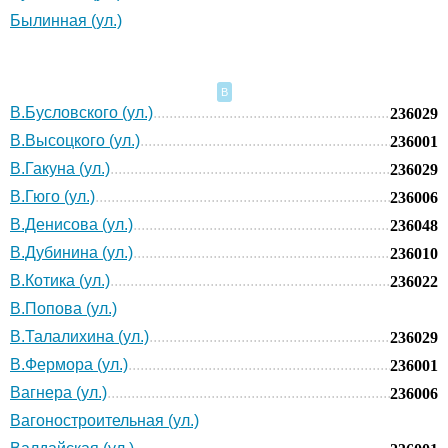
Былинная (ул.)
В
В.Бусловского (ул.)
236029
В.Высоцкого (ул.)
236001
В.Гакуна (ул.)
236029
В.Гюго (ул.)
236006
В.Денисова (ул.)
236048
В.Дубинина (ул.)
236010
В.Котика (ул.)
236022
В.Попова (ул.)
В.Талалихина (ул.)
236029
В.Фермора (ул.)
236001
Вагнера (ул.)
236006
Вагоностроительная (ул.)