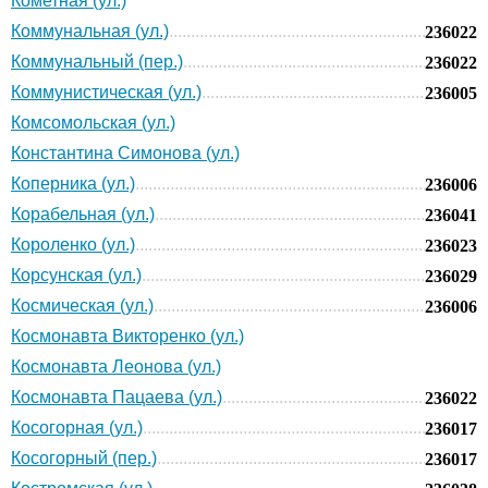
Кометная (ул.)
Коммунальная (ул.)
236022
Коммунальный (пер.)
236022
Коммунистическая (ул.)
236005
Комсомольская (ул.)
Константина Симонова (ул.)
Коперника (ул.)
236006
Корабельная (ул.)
236041
Короленко (ул.)
236023
Корсунская (ул.)
236029
Космическая (ул.)
236006
Космонавта Викторенко (ул.)
Космонавта Леонова (ул.)
Космонавта Пацаева (ул.)
236022
Косогорная (ул.)
236017
Косогорный (пер.)
236017