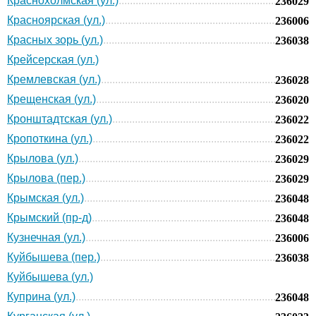
Краснохолмская (ул.)
236029
Красноярская (ул.)
236006
Красных зорь (ул.)
236038
Крейсерская (ул.)
Кремлевская (ул.)
236028
Крещенская (ул.)
236020
Кронштадтская (ул.)
236022
Кропоткина (ул.)
236022
Крылова (ул.)
236029
Крылова (пер.)
236029
Крымская (ул.)
236048
Крымский (пр-д)
236048
Кузнечная (ул.)
236006
Куйбышева (пер.)
236038
Куйбышева (ул.)
Куприна (ул.)
236048