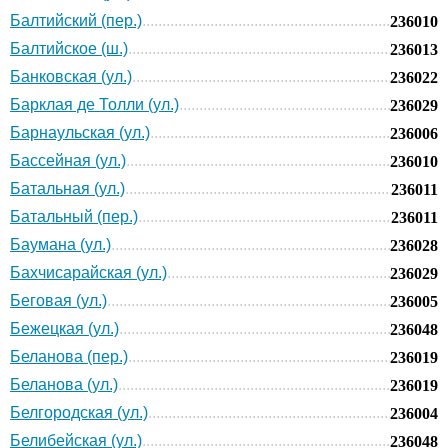
Балтийский (пер.)
236010
Балтийское (ш.)
236013
Банковская (ул.)
236022
Барклая де Толли (ул.)
236029
Барнаульская (ул.)
236006
Бассейная (ул.)
236010
Батальная (ул.)
236011
Батальный (пер.)
236011
Баумана (ул.)
236028
Бахчисарайская (ул.)
236029
Беговая (ул.)
236005
Бежецкая (ул.)
236048
Беланова (пер.)
236019
Беланова (ул.)
236019
Белгородская (ул.)
236004
Белибейская (ул.)
236048