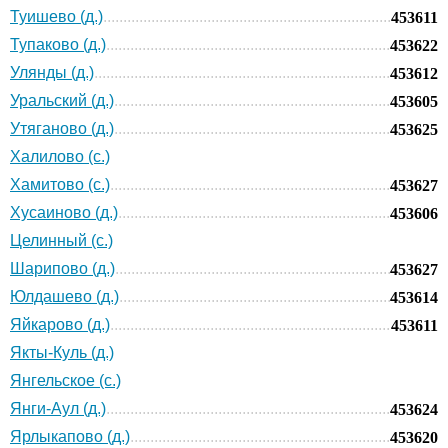
Туишево (д.)
453611
Тупаково (д.)
453622
Улянды (д.)
453612
Уральский (д.)
453605
Утяганово (д.)
453625
Халилово (с.)
Хамитово (с.)
453627
Хусаиново (д.)
453606
Целинный (с.)
Шарипово (д.)
453627
Юлдашево (д.)
453614
Яйкарово (д.)
453611
Якты-Куль (д.)
Янгельское (с.)
Янги-Аул (д.)
453624
Ярлыкапово (д.)
453620