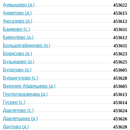
Аумышево (д.)
453622
Ахметово (д.)
453615
Аюсазово (д.)
453612
Баимово (с.)
453611
Биккулово (д.)
453612
Большегабдиново (д.)
453611
Борисово (д.)
453623
Бузыкаево (д.)
453625
Булатово (д.)
453605
Бурангулово (с.)
453628
Верхнее Абдряшево (д.)
453605
Геологоразведка (д.)
453613
Гусево (с.)
453614
Давлетово (с.)
453624
Давлетшино (д.)
453626
Даутово (д.)
453620