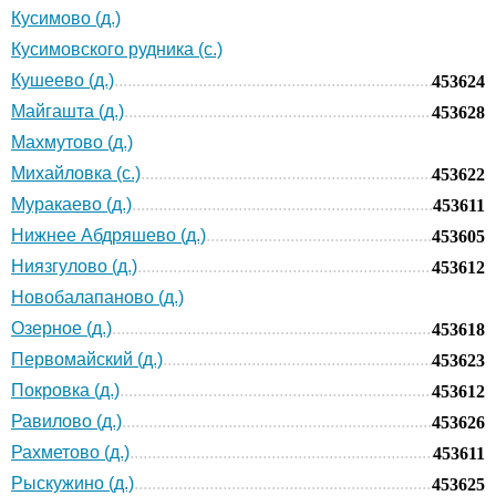
Кусимово (д.)
Кусимовского рудника (с.)
Кушеево (д.)
453624
Майгашта (д.)
453628
Махмутово (д.)
Михайловка (с.)
453622
Муракаево (д.)
453611
Нижнее Абдряшево (д.)
453605
Ниязгулово (д.)
453612
Новобалапаново (д.)
Озерное (д.)
453618
Первомайский (д.)
453623
Покровка (д.)
453612
Равилово (д.)
453626
Рахметово (д.)
453611
Рыскужино (д.)
453625