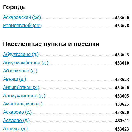
Города
Аскаровский (с/с)
453620
Равиловский (с/с)
453626
Населенные пункты и посёлки
Абдулгазино (д.)
453625
Абдулмамбетово (д.)
453610
Абзелилово (д.)
Авняш (д.)
453623
Айгырбаткан (х.)
453620
Альмухаметово (д.)
453605
Амангильдино (с.)
453625
Аскарово (с.)
453620
Аслаево (д.)
453611
Атавды (д.)
453623