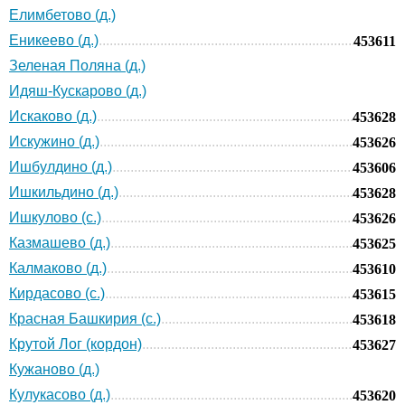
Елимбетово (д.)
Еникеево (д.)
453611
Зеленая Поляна (д.)
Идяш-Кускарово (д.)
Искаково (д.)
453628
Искужино (д.)
453626
Ишбулдино (д.)
453606
Ишкильдино (д.)
453628
Ишкулово (с.)
453626
Казмашево (д.)
453625
Калмаково (д.)
453610
Кирдасово (с.)
453615
Красная Башкирия (с.)
453618
Крутой Лог (кордон)
453627
Кужаново (д.)
Кулукасово (д.)
453620