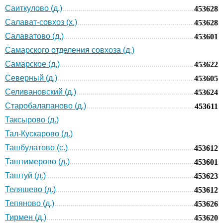
Саиткулово (д.)
453628
Салават-совхоз (х.)
453628
Салаватово (д.)
453601
Самарского отделения совхоза (д.)
Самарское (д.)
453622
Северный (д.)
453605
Селивановский (д.)
453624
Старобалапаново (д.)
453611
Таксырово (д.)
Тал-Кускарово (д.)
Ташбулатово (с.)
453612
Таштимерово (д.)
453601
Таштуй (д.)
453623
Теляшево (д.)
453612
Тепяново (д.)
453626
Тирмен (д.)
453620