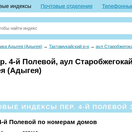
вые индексы
Почтовые отделения
Телефонны
ика Адыгея (Адыгея)
→
Тахтамукайский р-н
→
аул Старобжегок
. 4-й Полевой, аул Старобжегокай
ея (Адыгея)
ВЫЕ ИНДЕКСЫ ПЕР. 4-Й ПОЛЕВОЙ 
4-й Полевой по номерам домов