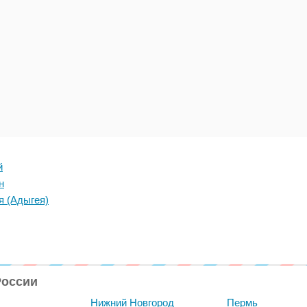
й
н
я (Адыгея)
России
Нижний Новгород
Пермь