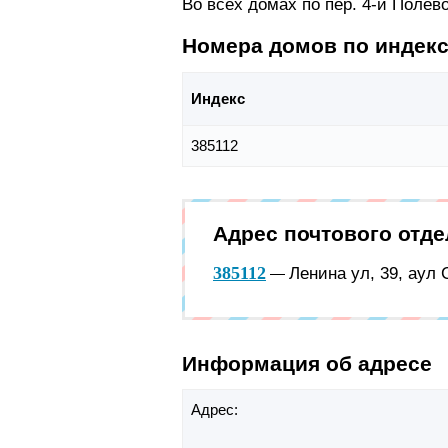
Во всех домах по пер. 4-й Полев
Номера домов по индек
Индекс
385112
Адрес почтового отд
385112
Ленина ул, 39, аул
—
Информация об адресе
Адрес: