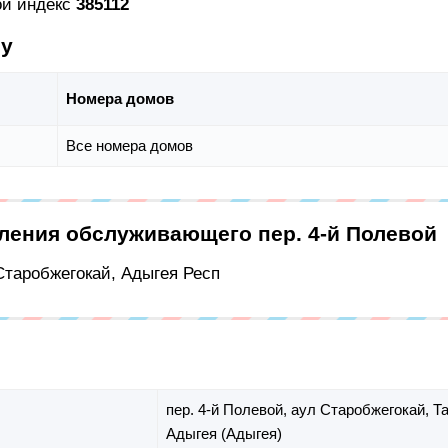
ой индекс
385112
су
Номера домов
Все номера домов
еления обслуживающего пер. 4-й Полевой
 Старобжегокай, Адыгея Респ
пер. 4-й Полевой,
аул Старобжегокай,
Т
Адыгея (Адыгея)