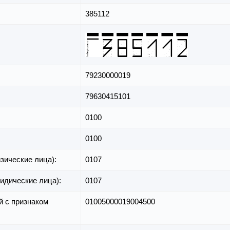
385112
79230000019
79630415101
0100
0100
зические лица):
0107
идические лица):
0107
й с признаком
01005000019004500