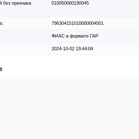
й без признака
010050000190045
а:
796304151010000004501
ФИАС в формате ГАР
2024-10-02 19:44:04
е