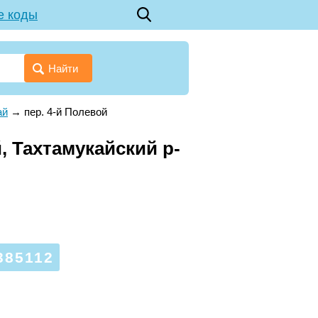
е коды
Найти
ай
→
пер. 4-й Полевой
, Тахтамукайский р-
385112