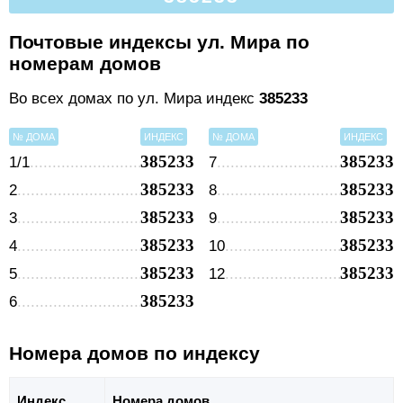
Почтовые индексы ул. Мира по
номерам домов
Во всех домах по ул. Мира индекс
385233
№ ДОМА
ИНДЕКС
№ ДОМА
ИНДЕКС
385233
385233
1/1
7
385233
385233
2
8
385233
385233
3
9
385233
385233
4
10
385233
385233
5
12
385233
6
Номера домов по индексу
Индекс
Номера домов