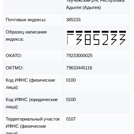
Теучежский р-н,
Республика
Адыгея (Адыгея)
Почтовые индексы:
385233
Образец написания
индекса:
ОКАТО:
79233000025
ОКТМО:
79633445116
Код ИФНС (физические
0100
лица):
Код ИФНС (юридические
0100
лица):
Территориальный участок
0107
ИФНС (физические
лица):