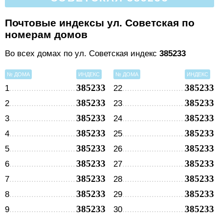
Почтовые индексы ул. Советская по
номерам домов
Во всех домах по ул. Советская индекс
385233
№ ДОМА
ИНДЕКС
№ ДОМА
ИНДЕКС
385233
385233
1
22
385233
385233
2
23
385233
385233
3
24
385233
385233
4
25
385233
385233
5
26
385233
385233
6
27
385233
385233
7
28
385233
385233
8
29
385233
385233
9
30