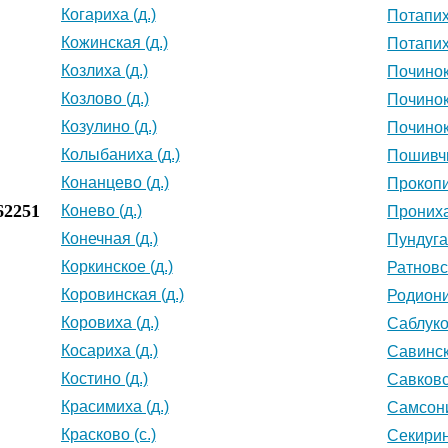
Когариха (д.)
Потапих
Кожинская (д.)
Потапих
Козлиха (д.)
Починок 
Козлово (д.)
Починок 
Козулино (д.)
Починок 
Колыбаниха (д.)
Пошивчи
Конанцево (д.)
Прокопи
62251
Конево (д.)
Прониха
Конечная (д.)
Пундуга 
Коркинское (д.)
Ратновск
Коровинская (д.)
Родиони
Коровиха (д.)
Саблуко
Косариха (д.)
Савинск
Костино (д.)
Савковс
Красимиха (д.)
Самсони
Красково (с.)
Секирин