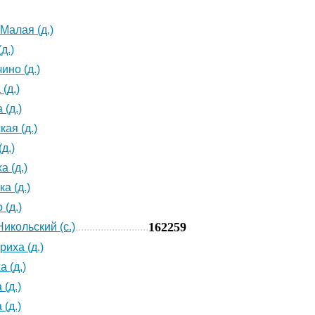
Малая (д.)
д.)
ино (д.)
(д.)
 (д.)
кая (д.)
д.)
а (д.)
а (д.)
 (д.)
162259
Никольский (с.)
иха (д.)
 (д.)
(д.)
(д.)