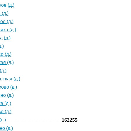
ое (д.)
(д.)
ое (д.)
иха (д.)
 (д.)
.)
о (д.)
ая (д.)
д.)
ская (д.)
ово (д.)
но (д.)
а (д.)
о (д.)
162255
с.)
о (д.)