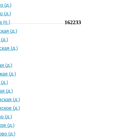
 (д.)
 (д.)
162233
 (п.)
кая (д.)
(д.)
кая (д.)
я (д.)
ая (д.)
(д.)
я (д.)
ская (д.)
ское (д.)
о (д.)
ое (д.)
во (д.)