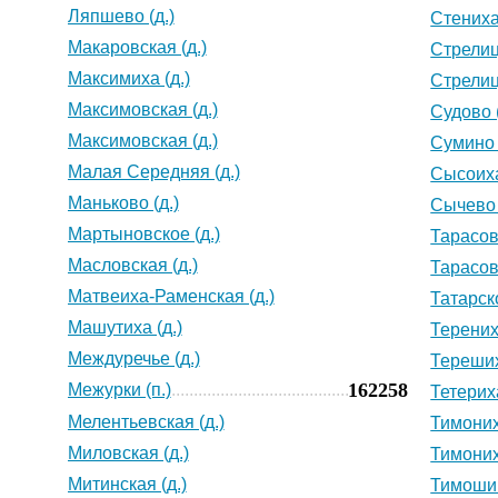
Ляпшево (д.)
Стениха 
Макаровская (д.)
Стрелиц
Максимиха (д.)
Стрелиц
Максимовская (д.)
Судово (
Максимовская (д.)
Сумино 
Малая Середняя (д.)
Сысоиха
Маньково (д.)
Сычево 
Мартыновское (д.)
Тарасов
Масловская (д.)
Тарасов
Матвеиха-Раменская (д.)
Татарско
Машутиха (д.)
Терениха
Междуречье (д.)
Тереших
162258
Межурки (п.)
Тетериха
Мелентьевская (д.)
Тимоних
Миловская (д.)
Тимоних
Митинская (д.)
Тимошин