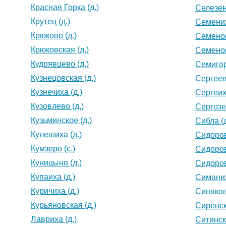
Красная Горка (д.)
Селезен
Крутец (д.)
Семених
Крюково (д.)
Семенов
Крюковская (д.)
Семенов
Кудрявцево (д.)
Семигор
Кузнецовская (д.)
Сергеев
Кузнечиха (д.)
Сергеиха
Кузовлево (д.)
Сергозер
Кузьминское (д.)
Сибла (д
Кулешиха (д.)
Сидоров
Кумзеро (с.)
Сидоров
Куницыно (д.)
Сидоров
Купаиха (д.)
Симаних
Куричиха (д.)
Синяков
Курьяновская (д.)
Сиренск
Лавриха (д.)
Ситински