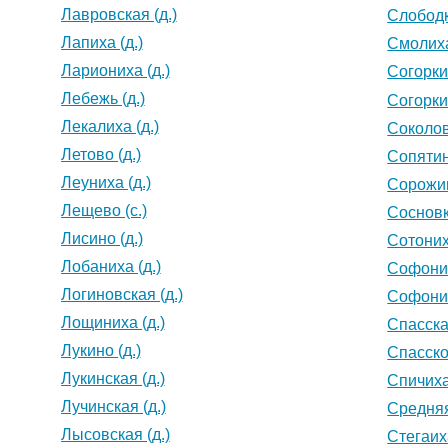
Лавровская (д.)
Слободк
Лапиха (д.)
Смолиха
Лариониха (д.)
Согорки 
Лебежь (д.)
Согорки 
Лекалиха (д.)
Соколов
Летово (д.)
Сопятин
Леуниха (д.)
Сорожин
Лещево (с.)
Сосновк
Лисино (д.)
Сотоних
Лобаниха (д.)
Софоних
Логиновская (д.)
Софоних
Лощиниха (д.)
Спасская
Лукино (д.)
Спасское
Лукинская (д.)
Спичиха 
Лучинская (д.)
Средняя
Лысовская (д.)
Стегаиха