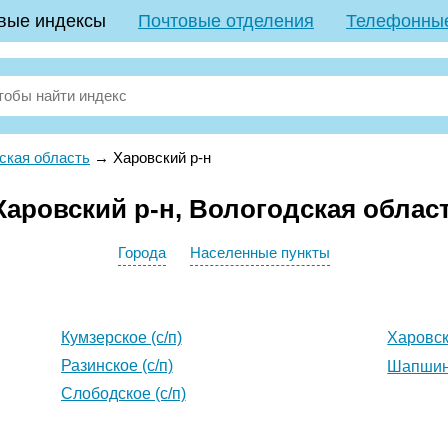
вые индексы
Почтовые отделения
Телефонны
ская область
→
Харовский р-н
аровский р-н, Вологодская облас
Города
Населенные пункты
Кумзерское (с/п)
Харовск 
Разинское (с/п)
Шапшинс
Слободское (с/п)