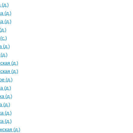
(д.)
а (д.)
а (д.)
д.)
(с.)
 (д.)
(д.)
ская (д.)
ская (д.)
е (д.)
 (д.)
а (д.)
 (д.)
а (д.)
а (д.)
ская (д.)