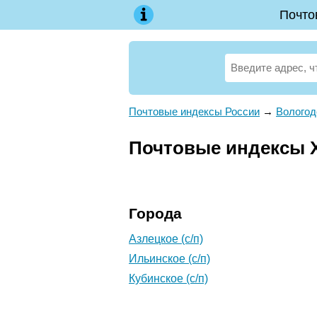
Почто
Почтовые индексы России
→
Вологод
Почтовые индексы Х
Города
Азлецкое (с/п)
Ильинское (с/п)
Кубинское (с/п)