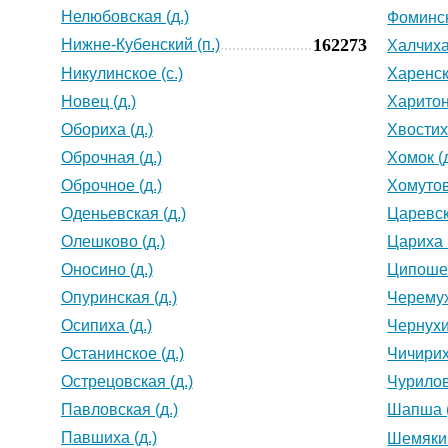
Нелюбовская (д.)
Фоминск
162273
Нижне-Кубенский (п.)
Халчиха 
Никулинское (с.)
Харенск
Новец (д.)
Харитон
Обориха (д.)
Хвостиха
Оброчная (д.)
Хомок (д
Оброчное (д.)
Хомутов
Оденьевская (д.)
Царевск
Олешково (д.)
Цариха (
Оносино (д.)
Ципошев
Опуринская (д.)
Черемух
Осипиха (д.)
Чернухи
Останинское (д.)
Чичирих
Острецовская (д.)
Чурилов
Павловская (д.)
Шапша (
Павшиха (д.)
Шемякин