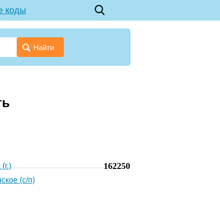
е коды
Найти
ть
162250
(г.)
кое (с/п)