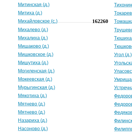
Митинская (д.)
Тихонино
Митиха (д.)
Токарево
162260
Михайловское (с.)
Томашка
Михалево (д.)
Трущевс
Михалиха (д.)
Тюшиха 
Мишаково (д.)
Тюшковс
Мишковское (д.)
Угол (д.)
Мишутиха (д.)
Угольска
Могиленская (д.)
Уласовск
Мокеевская (д.)
Умрища 
Мурыгинская (д.)
Устречна
Мякотиха (д.)
Федоров
Мятнево (д.)
Федоров
Мятнево (д.)
Федяков
Назариха (д.)
Филинск
Насоново (д.)
Филиппо