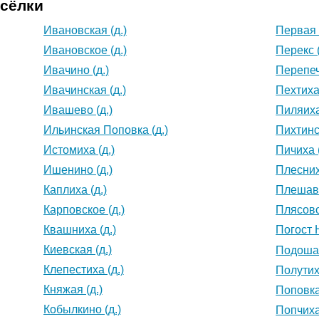
осёлки
Ивановская (д.)
Первая 
Ивановское (д.)
Перекс (
Ивачино (д.)
Перепеч
Ивачинская (д.)
Пехтиха 
Ивашево (д.)
Пиляиха
Ильинская Поповка (д.)
Пихтинс
Истомиха (д.)
Пичиха (
Ишенино (д.)
Плесних
Каплиха (д.)
Плешавк
Карповское (д.)
Плясово
Квашниха (д.)
Погост 
Киевская (д.)
Подошар
Клепестиха (д.)
Полутиха
Княжая (д.)
Поповка 
Кобылкино (д.)
Попчиха 