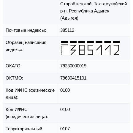
Старобжегокай,
Тахтамукайский
р-н,
Республика Адыгея
(Адыгея)
Почтовые индексы:
385112
Образец написания
индекса:
ОКАТО:
79230000019
ОКТМО:
79630415101
Код ИФНС (физические
0100
лица):
Код ИФНС
0100
(юридические лица):
Территориальный
0107