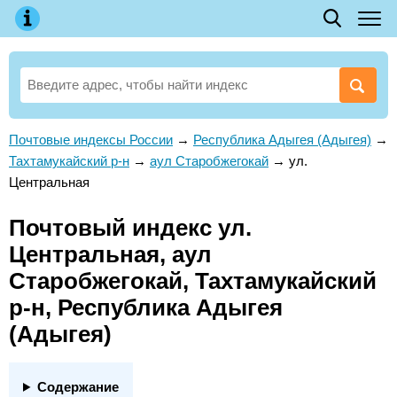
Почтовые индексы России
→
Республика Адыгея (Адыгея)
→
Тахтамукайский р-н
→
аул Старобжегокай
→
ул.
Центральная
Почтовый индекс ул.
Центральная, аул
Старобжегокай, Тахтамукайский
р-н, Республика Адыгея
(Адыгея)
Содержание