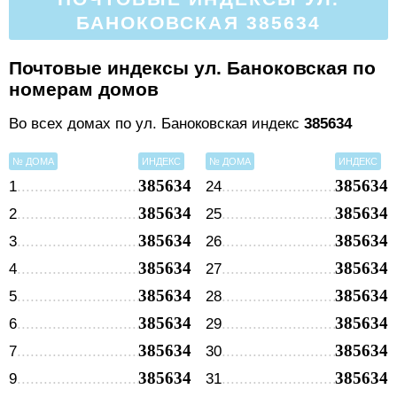
БАНОКОВСКАЯ 385634
Почтовые индексы ул. Баноковская по
номерам домов
Во всех домах по ул. Баноковская индекс
385634
№ ДОМА
ИНДЕКС
№ ДОМА
ИНДЕКС
385634
385634
1
24
385634
385634
2
25
385634
385634
3
26
385634
385634
4
27
385634
385634
5
28
385634
385634
6
29
385634
385634
7
30
385634
385634
9
31