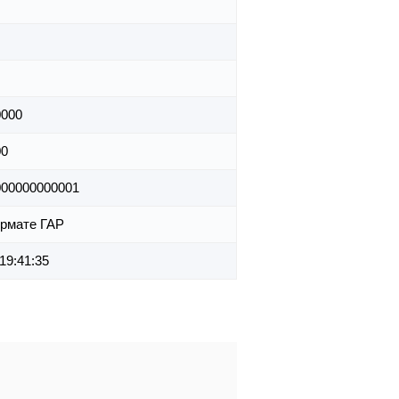
0000
00
000000000001
рмате ГАР
19:41:35