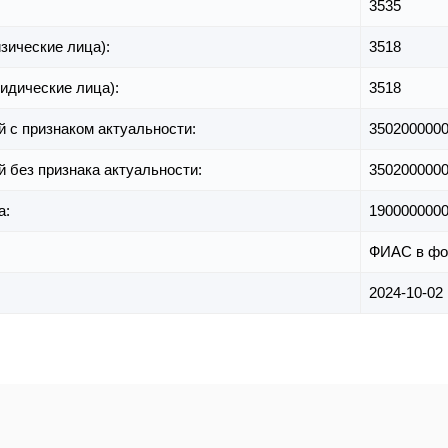
3535
зические лица):
3518
идические лица):
3518
й с признаком актуальности:
350200000
й без признака актуальности:
350200000
а:
190000000
ФИАС в фо
2024-10-02 