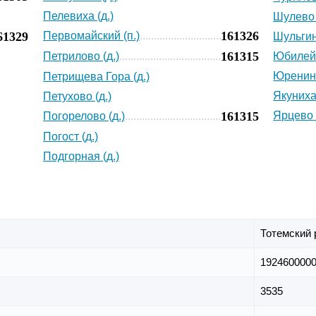
Пелевиха (д.)
Шулево 
161326
61329
Первомайский (п.)
Шульгин
161315
Петрилово (д.)
Юбилейн
Юренино
Петрищева Гора (д.)
Якуниха 
Петухово (д.)
161315
Ярцево 
Погорелово (д.)
Погост (д.)
Подгорная (д.)
Тотемский 
192460000
3535