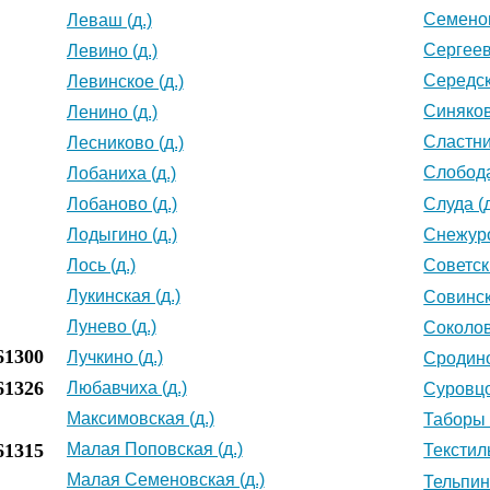
Семенов
Леваш (д.)
Сергеев
Левино (д.)
Середск
Левинское (д.)
Синяков
Ленино (д.)
Сластни
Лесниково (д.)
Слобода
Лобаниха (д.)
Лобаново (д.)
Слуда (д
Лодыгино (д.)
Снежуро
Лось (д.)
Советски
Лукинская (д.)
Совинск
Лунево (д.)
Соколов
61300
Лучкино (д.)
Сродино
61326
Любавчиха (д.)
Суровцо
Максимовская (д.)
Таборы 
61315
Малая Поповская (д.)
Текстил
Малая Семеновская (д.)
Тельпино