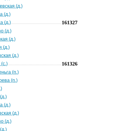
евская (д.)
 (д.)
161327
 (д.)
о (д.)
кая (д.)
 (д.)
ская (д.)
161326
(с.)
ньга (п.)
ева (п.)
.)
(д.)
 (д.)
ская (д.)
о (д.)
(д.)