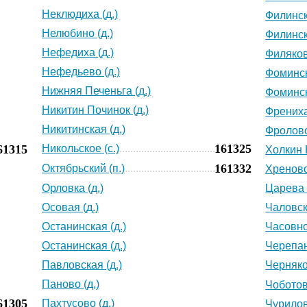
Неклюдиха (д.)
Филинск
Нелюбино (д.)
Филинск
Нефедиха (д.)
Филяков
Нефедьево (д.)
Фоминск
Нижняя Печеньга (д.)
Фоминск
Никитин Починок (д.)
Френиха
Никитинская (д.)
Фролово
161325
61315
Никольское (с.)
Холкин 
161332
Октябрьский (п.)
Хреново
Орловка (д.)
Царева 
Осовая (д.)
Чаловск
Останинская (д.)
Часовно
Останинская (д.)
Черепан
Павловская (д.)
Черняко
Паново (д.)
Чоботов
61305
Пахтусово (д.)
Чурилов