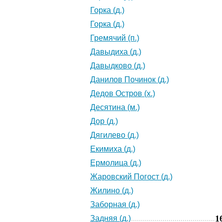
Горка (д.)
Горка (д.)
Гремячий (п.)
Давыдиха (д.)
Давыдково (д.)
Данилов Починок (д.)
Дедов Остров (х.)
Десятина (м.)
Дор (д.)
Дягилево (д.)
Екимиха (д.)
Ермолица (д.)
Жаровский Погост (д.)
Жилино (д.)
Заборная (д.)
1
Задняя (д.)