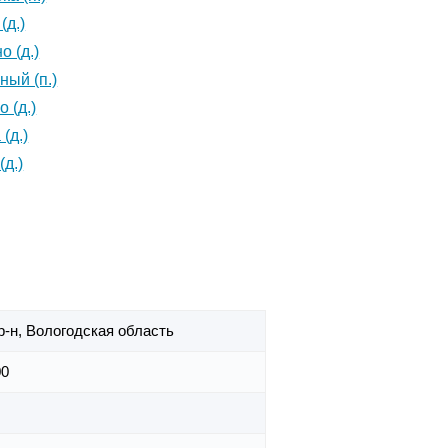
(д.)
о (д.)
ый (п.)
 (д.)
(д.)
(д.)
р-н,
Вологодская область
00