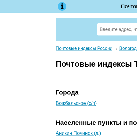
Почто
Почтовые индексы России
→
Вологод
Почтовые индексы Т
Города
Вожбальское (с/п)
Населенные пункты и п
Аникин Починок (д.)