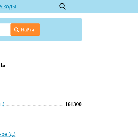
е коды
Найти
ть
161300
г.)
ое (д.)