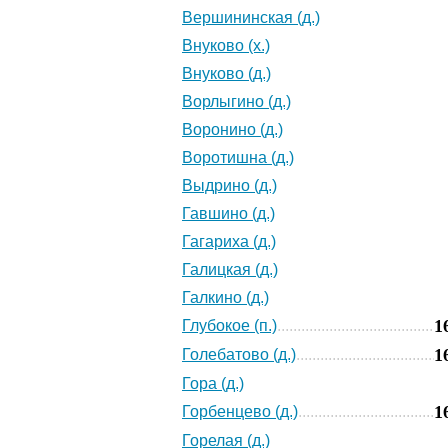
Вершининская (д.)
Внуково (х.)
Внуково (д.)
Ворлыгино (д.)
Воронино (д.)
Воротишна (д.)
Выдрино (д.)
Гавшино (д.)
Гагариха (д.)
Галицкая (д.)
Галкино (д.)
1
Глубокое (п.)
1
Голебатово (д.)
Гора (д.)
1
Горбенцево (д.)
Горелая (д.)