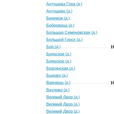
Антушева Гора (д.)
Антушево (д.)
Бережок (д.)
Бобровица (д.)
Большая Семеновская (д.)
Большой Горох (д.)
1
Бор (д.)
Боярское (д.)
Боярское (д.)
Брагинская (д.)
Быково (д.)
1
Варницы (д.)
Ваулово (д.)
Великий Двор (д.)
Великий Двор (д.)
Великий Двор (д.)