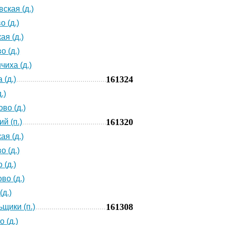
ская (д.)
о (д.)
ая (д.)
о (д.)
чиха (д.)
161324
 (д.)
.)
во (д.)
161320
й (п.)
ая (д.)
о (д.)
 (д.)
во (д.)
(д.)
161308
ьщики (п.)
 (д.)