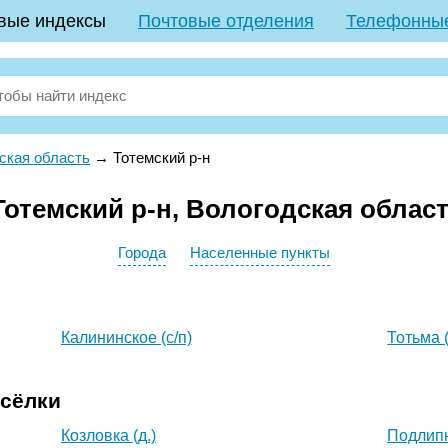
вые индексы
Почтовые отделения
Телефонны
ская область
→
Тотемский р-н
отемский р-н, Вологодская облас
Города
Населенные пункты
Калининское (с/п)
Тотьма (
осёлки
Козловка (д.)
Подлипн