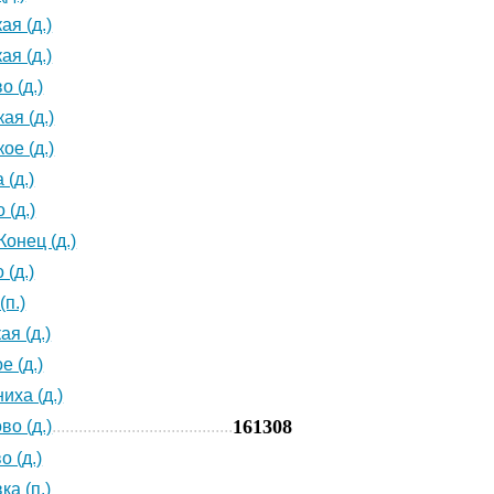
ая (д.)
ая (д.)
о (д.)
ая (д.)
ое (д.)
 (д.)
 (д.)
Конец (д.)
 (д.)
(п.)
ая (д.)
е (д.)
иха (д.)
161308
во (д.)
о (д.)
ка (п.)