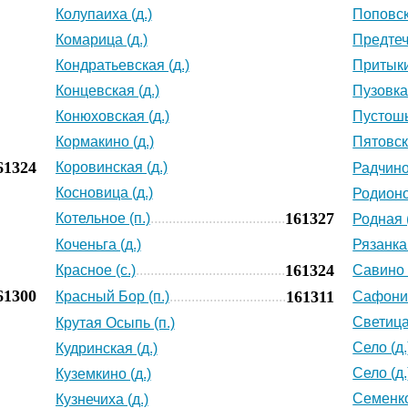
Колупаиха (д.)
Поповск
Комарица (д.)
Предтеча
Кондратьевская (д.)
Притыки
Концевская (д.)
Пузовка 
Конюховская (д.)
Пустошь
Кормакино (д.)
Пятовска
61324
Коровинская (д.)
Радчино 
Косновица (д.)
Родионо
161327
Котельное (п.)
Родная (
Коченьга (д.)
Рязанка 
161324
Красное (с.)
Савино 
61300
161311
Красный Бор (п.)
Сафоних
Светица 
Крутая Осыпь (п.)
Село (д.
Кудринская (д.)
Село (д.
Куземкино (д.)
Семенко
Кузнечиха (д.)