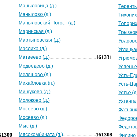
Маныловица (д.)
Теренть
Манылово (д.)
Тихониха
Маныловский Погост (д.)
Топориха
Маринская (д.)
Трызнов
Мартыновская (д.)
Уваровс
Маслиха (д.)
Углицкая
161331
Матвеево (д.)
Угрюмов
Медведево (д.)
Успенье 
Мелешово (д.)
Усть-Еде
Михайловка (п.)
Усть-Цар
Мишуково (д.)
Устье (д
Молоково (д.)
Ухтанга 
Мосеево (д.)
Фатьянка
Мосеево (д.)
Федоров
Мыс (д.)
Федотов
161308
61300
Мясокомбината (п.)
Филино 