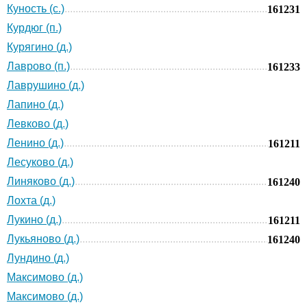
Куность (с.)
161231
Курдюг (п.)
Курягино (д.)
Лаврово (п.)
161233
Лаврушино (д.)
Лапино (д.)
Левково (д.)
Ленино (д.)
161211
Лесуково (д.)
Линяково (д.)
161240
Лохта (д.)
Лукино (д.)
161211
Лукьяново (д.)
161240
Лундино (д.)
Максимово (д.)
Максимово (д.)