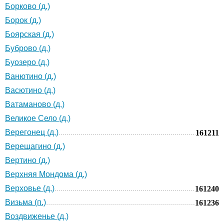
Борково (д.)
Борок (д.)
Боярская (д.)
Буброво (д.)
Буозеро (д.)
Ванютино (д.)
Васютино (д.)
Ватаманово (д.)
Великое Село (д.)
Верегонец (д.)
161211
Верещагино (д.)
Вертино (д.)
Верхняя Мондома (д.)
Верховье (д.)
161240
Визьма (п.)
161236
Воздвиженье (д.)