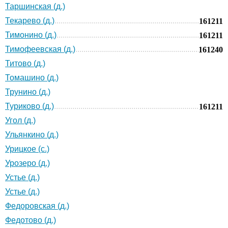
Таршинская (д.)
Текарево (д.)
161211
Тимонино (д.)
161211
Тимофеевская (д.)
161240
Титово (д.)
Томашино (д.)
Трунино (д.)
Туриково (д.)
161211
Угол (д.)
Ульянкино (д.)
Урицкое (с.)
Урозеро (д.)
Устье (д.)
Устье (д.)
Федоровская (д.)
Федотово (д.)