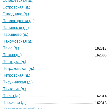
Осташевская (д.)
Островская (д.)
Отводница (д.)
Павлогорская (д.)
Папинская (д.)
Парищево (д.)
Пахомовская (д.)
Паюс (д.)
162313
Пежма (п.)
162303
Пеструха (д.)
Петраковская (д.)
Петровская (д.)
Писунинская (д.)
Пихтеник (д.)
Плесо (д.)
162314
Плосково (д.)
162313