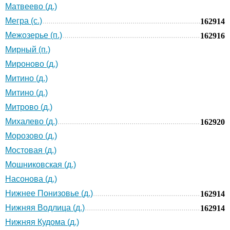
Матвеево (д.)
Мегра (с.)
162914
Межозерье (п.)
162916
Мирный (п.)
Мироново (д.)
Митино (д.)
Митино (д.)
Митрово (д.)
Михалево (д.)
162920
Морозово (д.)
Мостовая (д.)
Мошниковская (д.)
Насонова (д.)
Нижнее Понизовье (д.)
162914
Нижняя Водлица (д.)
162914
Нижняя Кудома (д.)