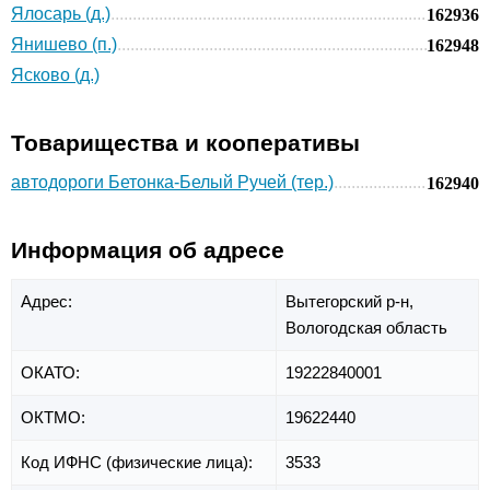
Ялосарь (д.)
162936
Янишево (п.)
162948
Ясково (д.)
Товарищества и кооперативы
автодороги Бетонка-Белый Ручей (тер.)
162940
Информация об адресе
Адрес:
Вытегорский р-н,
Вологодская область
ОКАТО:
19222840001
ОКТМО:
19622440
Код ИФНС (физические лица):
3533