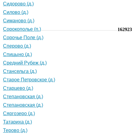
Сидорово (д.)
Силово (д.)
Симаново (д.)
Сорокополье (п.)
162923
Сорочье Поле (д.)
Сперово (д.)
Спицыно (д.)
Средний Рубеж (д.)
Стансельга (д.)
Старое Петровское (д.)
Старцево (д.)
Степановская (д.)
Степановская (д.)
Сяргозеро (д.)
Татариха (д.)
Терово (д.)