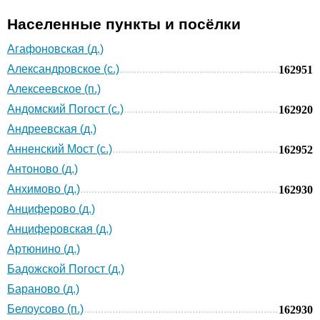
Населенные пункты и посёлки
Агафоновская (д.)
Александровское (с.)
162951
Алексеевское (п.)
Андомский Погост (с.)
162920
Андреевская (д.)
Анненский Мост (с.)
162952
Антоново (д.)
Анхимово (д.)
162930
Анциферово (д.)
Анциферовская (д.)
Артюнино (д.)
Бадожской Погост (д.)
Бараново (д.)
Белоусово (п.)
162930