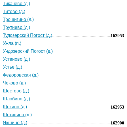
Тикачево (д.)
Титово (д.)
Трошигино (д.)
Трутнево (д.)
Тудозерский Погост (д.)
162953
Ужла (п.)
Ундозерский Погост (д.)
Устеново (д.)
Устье (д.)
Федоровская (д.)
Чеково (д.)
Шестово (д.)
Шлобино (д.)
Щекино (д.)
162953
Щетинино (д.)
Якшино (д.)
162900